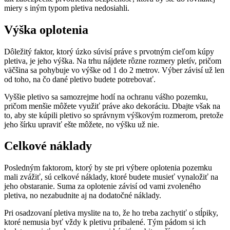
miery s iným typom pletiva nedosiahli.
Výška oplotenia
Dôležitý faktor, ktorý úzko súvisí práve s prvotným cieľom kúpy
pletiva, je jeho výška. Na trhu nájdete rôzne rozmery pletív, pričom
väčšina sa pohybuje vo výške od 1 do 2 metrov. Výber závisí už len
od toho, na čo dané pletivo budete potrebovať.
Vyššie pletivo sa samozrejme hodí na ochranu vášho pozemku,
pričom menšie môžete využiť práve ako dekoráciu. Dbajte však na
to, aby ste kúpili pletivo so správnym výškovým rozmerom, pretože
jeho šírku upraviť ešte môžete, no výšku už nie.
Celkové náklady
Posledným faktorom, ktorý by ste pri výbere oplotenia pozemku
mali zvážiť, sú celkové náklady, ktoré budete musieť vynaložiť na
jeho obstaranie. Suma za oplotenie závisí od vami zvoleného
pletiva, no nezabudnite aj na dodatočné náklady.
Pri osadzovaní pletiva myslite na to, že ho treba zachytiť o stĺpiky,
ktoré nemusia byť vždy k pletivu pribalené. Tým pádom si ich