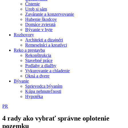
Čistenie
Urob si sám
Zaváranie a konzervovanie
Hubenie škodcov
Domáce zvieratá
Bývanie v byte
Rozhovory
Architekti a dizajnéri
Remeselníci a kreatívci
Reko a prestavba
Rekonštrukcia
Stavebné práce
Podlahy a dlažby
Vykurovanie a chladenie
Okná a dvere
Bývanie
Sprievodca bývaním
Kúpa nehnuteľnosti
Hypotéka
PR
4 rady ako vybrať správne oplotenie
pozemku