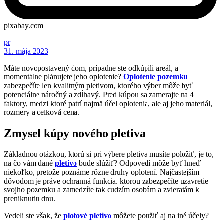
pixabay.com
pr
31. mája 2023
Máte novopostavený dom, prípadne ste odkúpili areál, a
momentálne plánujete jeho oplotenie?
Oplotenie pozemku
zabezpečíte len kvalitným pletivom, ktorého výber môže byť
potenciálne náročný a zdĺhavý. Pred kúpou sa zamerajte na 4
faktory, medzi ktoré patrí najmä účel oplotenia, ale aj jeho materiál,
rozmery a celková cena.
Zmysel kúpy nového pletiva
Základnou otázkou, ktorú si pri výbere pletiva musíte položiť, je to,
na čo vám dané
pletivo
bude slúžiť? Odpovedí môže byť hneď
niekoľko, pretože poznáme rôzne druhy oplotení. Najčastejším
dôvodom je práve ochranná funkcia, ktorou zabezpečíte uzavretie
svojho pozemku a zamedzíte tak cudzím osobám a zvieratám k
preniknutiu dnu.
Vedeli ste však, že
plotové pletivo
môžete použiť aj na iné účely?