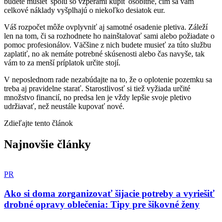
budete musieť spolu so vzperami kúpiť osobitne, čím sa vám
celkové náklady vyšplhajú o niekoľko desiatok eur.
Váš rozpočet môže ovplyvniť aj samotné osadenie pletiva. Záleží
len na tom, či sa rozhodnete ho nainštalovať sami alebo požiadate o
pomoc profesionálov. Väčšine z nich budete musieť za túto službu
zaplatiť, no ak nemáte potrebné skúsenosti alebo čas navyše, tak
vám to za menší príplatok určite stojí.
V neposlednom rade nezabúdajte na to, že o oplotenie pozemku sa
treba aj pravidelne starať. Starostlivosť si tiež vyžiada určité
množstvo financií, no predsa len je vždy lepšie svoje pletivo
udržiavať, než neustále kupovať nové.
Zdieľajte tento článok
Najnovšie články
PR
Ako si doma zorganizovať šijacie potreby a vyriešiť
drobné opravy oblečenia: Tipy pre šikovné ženy