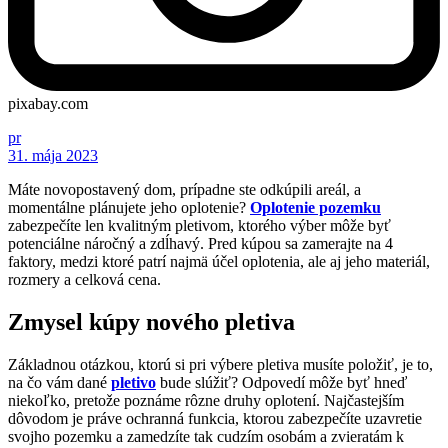
pixabay.com
pr
31. mája 2023
Máte novopostavený dom, prípadne ste odkúpili areál, a
momentálne plánujete jeho oplotenie?
Oplotenie pozemku
zabezpečíte len kvalitným pletivom, ktorého výber môže byť
potenciálne náročný a zdĺhavý. Pred kúpou sa zamerajte na 4
faktory, medzi ktoré patrí najmä účel oplotenia, ale aj jeho materiál,
rozmery a celková cena.
Zmysel kúpy nového pletiva
Základnou otázkou, ktorú si pri výbere pletiva musíte položiť, je to,
na čo vám dané
pletivo
bude slúžiť? Odpovedí môže byť hneď
niekoľko, pretože poznáme rôzne druhy oplotení. Najčastejším
dôvodom je práve ochranná funkcia, ktorou zabezpečíte uzavretie
svojho pozemku a zamedzíte tak cudzím osobám a zvieratám k