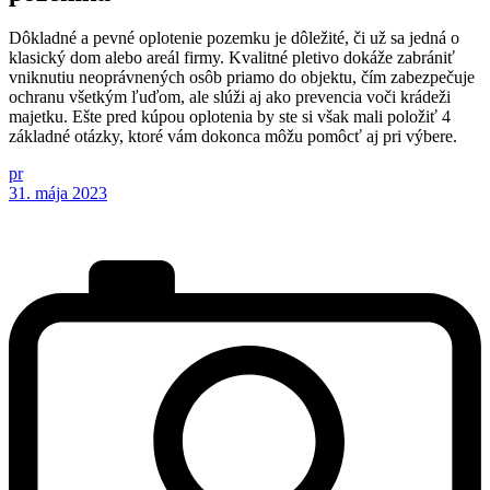
Dôkladné a pevné oplotenie pozemku je dôležité, či už sa jedná o
klasický dom alebo areál firmy. Kvalitné pletivo dokáže zabrániť
vniknutiu neoprávnených osôb priamo do objektu, čím zabezpečuje
ochranu všetkým ľuďom, ale slúži aj ako prevencia voči krádeži
majetku. Ešte pred kúpou oplotenia by ste si však mali položiť 4
základné otázky, ktoré vám dokonca môžu pomôcť aj pri výbere.
pr
31. mája 2023