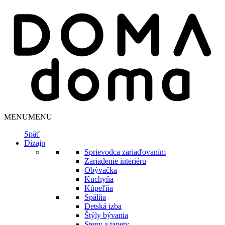
MENU
MENU
Späť
Dizajn
Sprievodca zariaďovaním
Zariadenie interiéru
Obývačka
Kuchyňa
Kúpeľňa
Spálňa
Detská izba
Štýly bývania
Steny a tapety