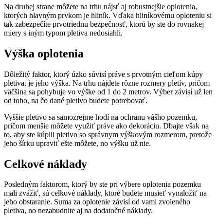
Na druhej strane môžete na trhu nájsť aj robustnejšie oplotenia,
ktorých hlavným prvkom je hliník. Vďaka hliníkovému oploteniu si
tak zabezpečíte prvotriednu bezpečnosť, ktorú by ste do rovnakej
miery s iným typom pletiva nedosiahli.
Výška oplotenia
Dôležitý faktor, ktorý úzko súvisí práve s prvotným cieľom kúpy
pletiva, je jeho výška. Na trhu nájdete rôzne rozmery pletív, pričom
väčšina sa pohybuje vo výške od 1 do 2 metrov. Výber závisí už len
od toho, na čo dané pletivo budete potrebovať.
Vyššie pletivo sa samozrejme hodí na ochranu vášho pozemku,
pričom menšie môžete využiť práve ako dekoráciu. Dbajte však na
to, aby ste kúpili pletivo so správnym výškovým rozmerom, pretože
jeho šírku upraviť ešte môžete, no výšku už nie.
Celkové náklady
Posledným faktorom, ktorý by ste pri výbere oplotenia pozemku
mali zvážiť, sú celkové náklady, ktoré budete musieť vynaložiť na
jeho obstaranie. Suma za oplotenie závisí od vami zvoleného
pletiva, no nezabudnite aj na dodatočné náklady.