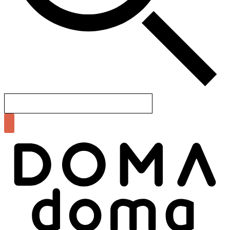
Search
for: