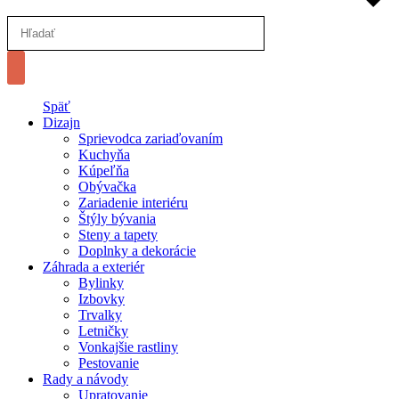
Späť
Dizajn
Sprievodca zariaďovaním
Kuchyňa
Kúpeľňa
Obývačka
Zariadenie interiéru
Štýly bývania
Steny a tapety
Doplnky a dekorácie
Záhrada a exteriér
Bylinky
Izbovky
Trvalky
Letničky
Vonkajšie rastliny
Pestovanie
Rady a návody
Upratovanie