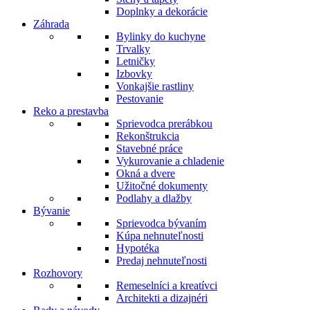
Doplnky a dekorácie
Záhrada
Bylinky do kuchyne
Trvalky
Letničky
Izbovky
Vonkajšie rastliny
Pestovanie
Reko a prestavba
Sprievodca prerábkou
Rekonštrukcia
Stavebné práce
Vykurovanie a chladenie
Okná a dvere
Užitočné dokumenty
Podlahy a dlažby
Bývanie
Sprievodca bývaním
Kúpa nehnuteľnosti
Hypotéka
Predaj nehnuteľnosti
Rozhovory
Remeselníci a kreatívci
Architekti a dizajnéri