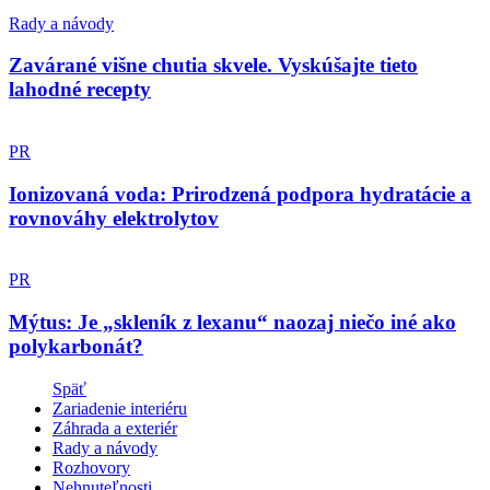
Rady a návody
Zavárané višne chutia skvele. Vyskúšajte tieto
lahodné recepty
PR
Ionizovaná voda: Prirodzená podpora hydratácie a
rovnováhy elektrolytov
PR
Mýtus: Je „skleník z lexanu“ naozaj niečo iné ako
polykarbonát?
Späť
Zariadenie interiéru
Záhrada a exteriér
Rady a návody
Rozhovory
Nehnuteľnosti