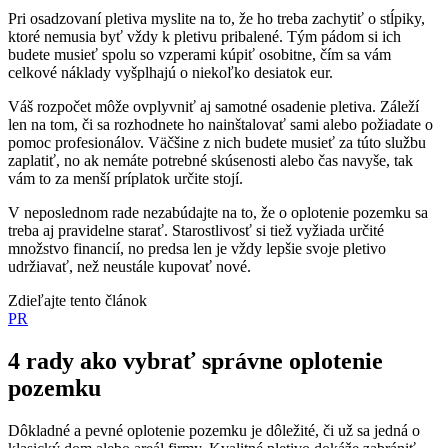
Pri osadzovaní pletiva myslite na to, že ho treba zachytiť o stĺpiky,
ktoré nemusia byť vždy k pletivu pribalené. Tým pádom si ich
budete musieť spolu so vzperami kúpiť osobitne, čím sa vám
celkové náklady vyšplhajú o niekoľko desiatok eur.
Váš rozpočet môže ovplyvniť aj samotné osadenie pletiva. Záleží
len na tom, či sa rozhodnete ho nainštalovať sami alebo požiadate o
pomoc profesionálov. Väčšine z nich budete musieť za túto službu
zaplatiť, no ak nemáte potrebné skúsenosti alebo čas navyše, tak
vám to za menší príplatok určite stojí.
V neposlednom rade nezabúdajte na to, že o oplotenie pozemku sa
treba aj pravidelne starať. Starostlivosť si tiež vyžiada určité
množstvo financií, no predsa len je vždy lepšie svoje pletivo
udržiavať, než neustále kupovať nové.
Zdieľajte tento článok
PR
4 rady ako vybrať správne oplotenie
pozemku
Dôkladné a pevné oplotenie pozemku je dôležité, či už sa jedná o