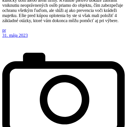
klasický dom alebo areál firmy. Kvalitné pletivo dokáže zabrániť
vniknutiu neoprávnených osôb priamo do objektu, čím zabezpečuje
ochranu všetkým ľuďom, ale slúži aj ako prevencia voči krádeži
majetku. Ešte pred kúpou oplotenia by ste si však mali položiť 4
základné otázky, ktoré vám dokonca môžu pomôcť aj pri výbere.
pr
31. mája 2023