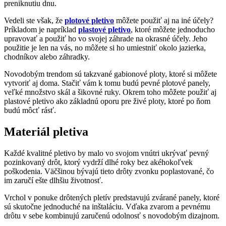
preniknutiu dnu.
Vedeli ste však, že
plotové pletivo
môžete použiť aj na iné účely?
Príkladom je napríklad
plastové pletivo
, ktoré môžete jednoducho
upravovať a použiť ho vo svojej záhrade na okrasné účely. Jeho
použitie je len na vás, no môžete si ho umiestniť okolo jazierka,
chodníkov alebo záhradky.
Novodobým trendom sú takzvané gabionové ploty, ktoré si môžete
vytvoriť aj doma. Stačiť vám k tomu budú pevné plotové panely,
veľké množstvo skál a šikovné ruky. Okrem toho môžete použiť aj
plastové pletivo ako základnú oporu pre živé ploty, ktoré po ňom
budú môcť rásť.
Materiál pletiva
Každé kvalitné pletivo by malo vo svojom vnútri ukrývať pevný
pozinkovaný drôt, ktorý vydrží dlhé roky bez akéhokoľvek
poškodenia. Väčšinou bývajú tieto drôty zvonku poplastované, čo
im zaručí ešte dlhšiu životnosť.
Vrchol v ponuke drôtených pletív predstavujú zvárané panely, ktoré
sú skutočne jednoduché na inštaláciu. Vďaka zvarom a pevnému
drôtu v sebe kombinujú zaručenú odolnosť s novodobým dizajnom.