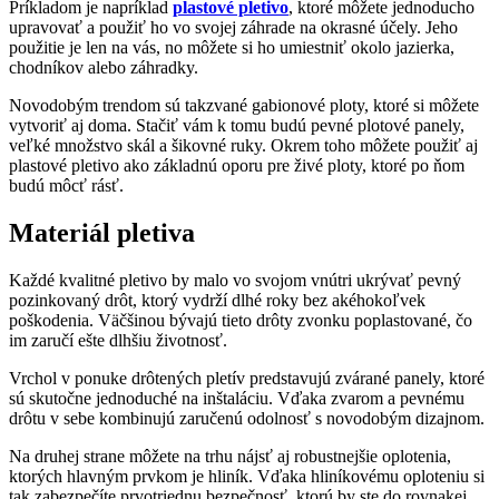
Príkladom je napríklad
plastové pletivo
, ktoré môžete jednoducho
upravovať a použiť ho vo svojej záhrade na okrasné účely. Jeho
použitie je len na vás, no môžete si ho umiestniť okolo jazierka,
chodníkov alebo záhradky.
Novodobým trendom sú takzvané gabionové ploty, ktoré si môžete
vytvoriť aj doma. Stačiť vám k tomu budú pevné plotové panely,
veľké množstvo skál a šikovné ruky. Okrem toho môžete použiť aj
plastové pletivo ako základnú oporu pre živé ploty, ktoré po ňom
budú môcť rásť.
Materiál pletiva
Každé kvalitné pletivo by malo vo svojom vnútri ukrývať pevný
pozinkovaný drôt, ktorý vydrží dlhé roky bez akéhokoľvek
poškodenia. Väčšinou bývajú tieto drôty zvonku poplastované, čo
im zaručí ešte dlhšiu životnosť.
Vrchol v ponuke drôtených pletív predstavujú zvárané panely, ktoré
sú skutočne jednoduché na inštaláciu. Vďaka zvarom a pevnému
drôtu v sebe kombinujú zaručenú odolnosť s novodobým dizajnom.
Na druhej strane môžete na trhu nájsť aj robustnejšie oplotenia,
ktorých hlavným prvkom je hliník. Vďaka hliníkovému oploteniu si
tak zabezpečíte prvotriednu bezpečnosť, ktorú by ste do rovnakej