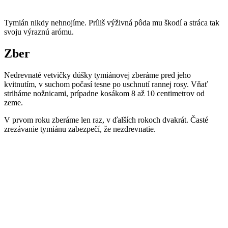
Tymián nikdy nehnojíme. Príliš výživná pôda mu škodí a stráca tak
svoju výraznú arómu.
Zber
Nedrevnaté vetvičky dúšky tymiánovej zberáme pred jeho
kvitnutím, v suchom počasí tesne po uschnutí rannej rosy. Vňať
striháme nožnicami, prípadne kosákom 8 až 10 centimetrov od
zeme.
V prvom roku zberáme len raz, v ďalších rokoch dvakrát. Časté
zrezávanie tymiánu zabezpečí, že nezdrevnatie.