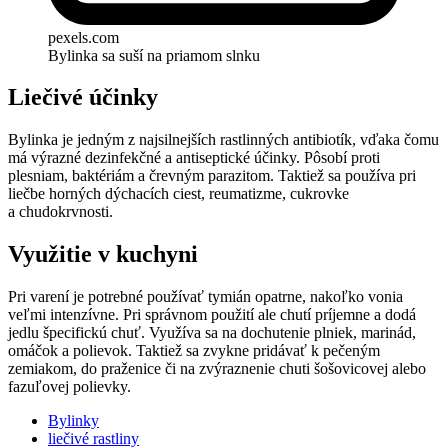
pexels.com
Bylinka sa suší na priamom slnku
Liečivé účinky
Bylinka je jedným z najsilnejších rastlinných antibiotík, vďaka čomu
má výrazné dezinfekčné a antiseptické účinky. Pôsobí proti
plesniam, baktériám a črevným parazitom. Taktiež sa používa pri
liečbe horných dýchacích ciest, reumatizme, cukrovke
a chudokrvnosti.
Využitie v kuchyni
Pri varení je potrebné používať tymián opatrne, nakoľko vonia
veľmi intenzívne. Pri správnom použití ale chutí príjemne a dodá
jedlu špecifickú chuť. Využíva sa na dochutenie plniek, marinád,
omáčok a polievok. Taktiež sa zvykne pridávať k pečeným
zemiakom, do praženice či na zvýraznenie chuti šošovicovej alebo
fazuľovej polievky.
Bylinky
liečivé rastliny