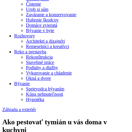
Čistenie
Urob si sám
Zaváranie a konzervovanie
Hubenie škodcov
Domáce zvieratá
Bývanie v byte
Rozhovory
Architekti a dizajnéri
Remeselníci a kreatívci
Reko a prestavba
Rekonštrukcia
Stavebné práce
Podlahy a dlažby
Vykurovanie a chladenie
Okná a dvere
Bývanie
Sprievodca bývaním
Kúpa nehnuteľnosti
Hypotéka
Záhrada a exteriér
Ako pestovať tymián u vás doma v
kuchyni