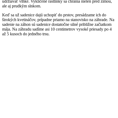
udržiavať vlhké. Vyklíčené rastlinky sa chránia nielen pred zimou,
ale aj prudkým slnkom.
Keď sa už sadenice dajú uchopiť do prstov, presádzame ich do
širokých kvetináčov, prípadne priamo na stanovisko na záhrade. Na
sadenie na záhon sú sadenice dostatočne silné približne začiatkom
mája. Na záhradu sadíme asi 10 centimetrov vysoké priesady po 4
až 5 kusoch do jedného trsu.