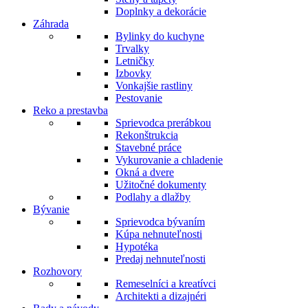
Doplnky a dekorácie
Záhrada
Bylinky do kuchyne
Trvalky
Letničky
Izbovky
Vonkajšie rastliny
Pestovanie
Reko a prestavba
Sprievodca prerábkou
Rekonštrukcia
Stavebné práce
Vykurovanie a chladenie
Okná a dvere
Užitočné dokumenty
Podlahy a dlažby
Bývanie
Sprievodca bývaním
Kúpa nehnuteľnosti
Hypotéka
Predaj nehnuteľnosti
Rozhovory
Remeselníci a kreatívci
Architekti a dizajnéri