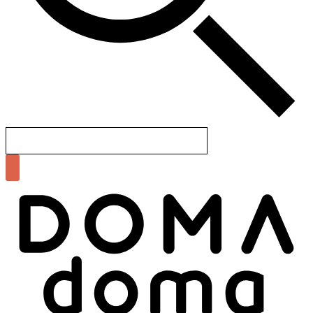
Search
for: