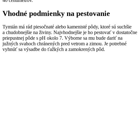
40 centimetrov.
Vhodné podmienky na pestovanie
Tymián má rád piesočnaté alebo kamenisté pôdy, ktoré sú suchšie
a chudobnejšie na živiny. Najvhodnejšie je ho pestovať v dostatočne
priepustnej pôde s pH okolo 7. Výborne sa mu bude dariť na
južných svahoch chránených pred vetrom a zimou. Je potrebné
vyhnúť sa výsadbe do ťažkých a zamokrených pôd.