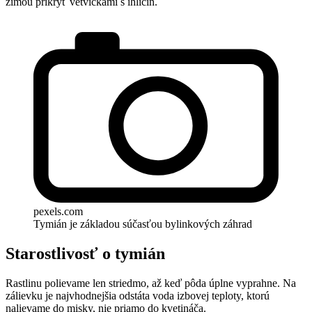
zimou prikryť vetvičkami s ihličín.
pexels.com
Tymián je základou súčasťou bylinkových záhrad
Starostlivosť o tymián
Rastlinu polievame len striedmo, až keď pôda úplne vyprahne. Na
zálievku je najvhodnejšia odstáta voda izbovej teploty, ktorú
nalievame do misky, nie priamo do kvetináča.