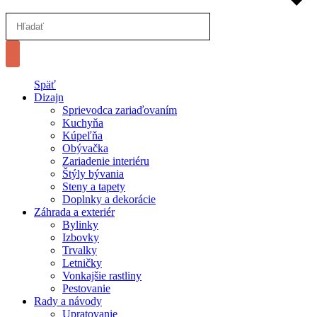
Späť
Dizajn
Sprievodca zariaďovaním
Kuchyňa
Kúpeľňa
Obývačka
Zariadenie interiéru
Štýly bývania
Steny a tapety
Doplnky a dekorácie
Záhrada a exteriér
Bylinky
Izbovky
Trvalky
Letničky
Vonkajšie rastliny
Pestovanie
Rady a návody
Upratovanie