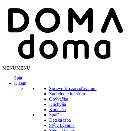
MENU
MENU
Späť
Dizajn
Sprievodca zariaďovaním
Zariadenie interiéru
Obývačka
Kuchyňa
Kúpeľňa
Spálňa
Detská izba
Štýly bývania
Steny a tapety