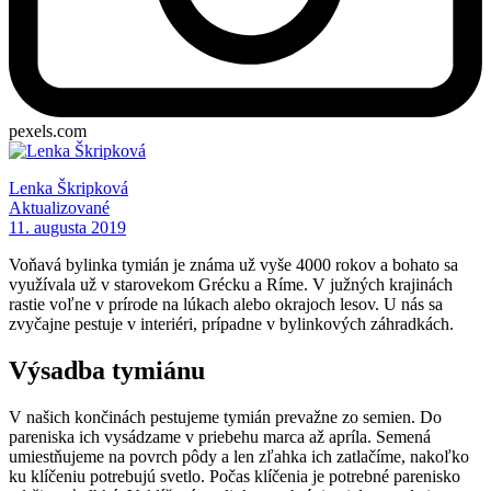
pexels.com
Lenka Škripková
Aktualizované
11. augusta 2019
Voňavá bylinka tymián je známa už vyše 4000 rokov a bohato sa
využívala už v starovekom Grécku a Ríme. V južných krajinách
rastie voľne v prírode na lúkach alebo okrajoch lesov. U nás sa
zvyčajne pestuje v interiéri, prípadne v bylinkových záhradkách.
Výsadba tymiánu
V našich končinách pestujeme tymián prevažne zo semien. Do
pareniska ich vysádzame v priebehu marca až apríla. Semená
umiestňujeme na povrch pôdy a len zľahka ich zatlačíme, nakoľko
ku klíčeniu potrebujú svetlo. Počas klíčenia je potrebné parenisko