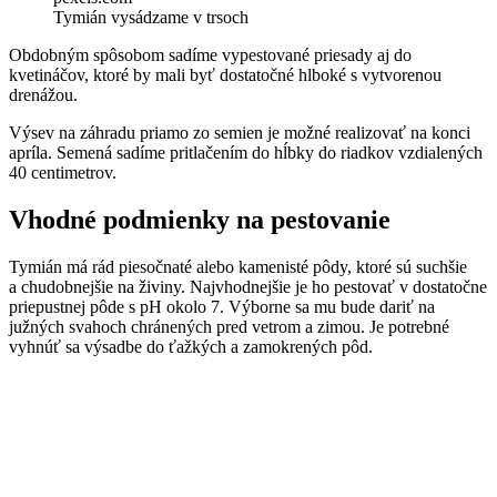
Tymián vysádzame v trsoch
Obdobným spôsobom sadíme vypestované priesady aj do
kvetináčov, ktoré by mali byť dostatočné hlboké s vytvorenou
drenážou.
Výsev na záhradu priamo zo semien je možné realizovať na konci
apríla. Semená sadíme pritlačením do hĺbky do riadkov vzdialených
40 centimetrov.
Vhodné podmienky na pestovanie
Tymián má rád piesočnaté alebo kamenisté pôdy, ktoré sú suchšie
a chudobnejšie na živiny. Najvhodnejšie je ho pestovať v dostatočne
priepustnej pôde s pH okolo 7. Výborne sa mu bude dariť na
južných svahoch chránených pred vetrom a zimou. Je potrebné
vyhnúť sa výsadbe do ťažkých a zamokrených pôd.