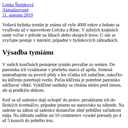
Lenka Škripková
Aktualizované
11. augusta 2019
Voňavá bylinka tymián je známa už vyše 4000 rokov a bohato sa
využívala už v starovekom Grécku a Ríme. V južných krajinách
rastie voľne v prírode na lúkach alebo okrajoch lesov. U nás sa
zvyčajne pestuje v interiéri, prípadne v bylinkových záhradkách.
Výsadba tymiánu
V našich končinách pestujeme tymián prevažne zo semien. Do
pareniska ich vysádzame v priebehu marca až apríla. Semená
umiestňujeme na povrch pôdy a len zľahka ich zatlačíme, nakoľko
ku klíčeniu potrebujú svetlo. Počas klíčenia je potrebné parenisko
udržiavať vlhké. Vyklíčené rastlinky sa chránia nielen pred zimou,
ale aj prudkým slnkom.
Keď sa už sadenice dajú uchopiť do prstov, presádzame ich do
širokých kvetináčov, prípadne priamo na stanovisko na záhrade. Na
sadenie na záhon sú sadenice dostatočne silné približne začiatkom
mája. Na záhradu sadíme asi 10 centimetrov vysoké priesady po 4
až 5 kusoch do jedného trsu.