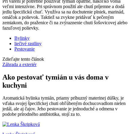
Pri varení je potrebné používať tymián opatrne, nakoľko vonia
veľmi intenzívne. Pri správnom použití ale chutí príjemne a dodá
jedlu špecifickú chuť. Využíva sa na dochutenie plniek, marinád,
omáčok a polievok. Taktiež sa zvykne pridávať k pečeným
zemiakom, do praženice či na zvýraznenie chuti šošovicovej alebo
fazuľovej polievky.
Bylinky
liečivé rastliny
Pestovanie
Zdieľajte tento článok
Záhrada a exteriér
Ako pestovať tymián u vás doma v
kuchyni
Aromatická bylinka tymián, priamy príbuzný materinej dúšky, je
vďaka svojej špecifickej chuti obľúbeným dochucovadlom nielen
jedál, ale aj čajov. Jeho pestovanie je jednoduché a odmena v
podobe prírodného antibiotika, stojí za to.