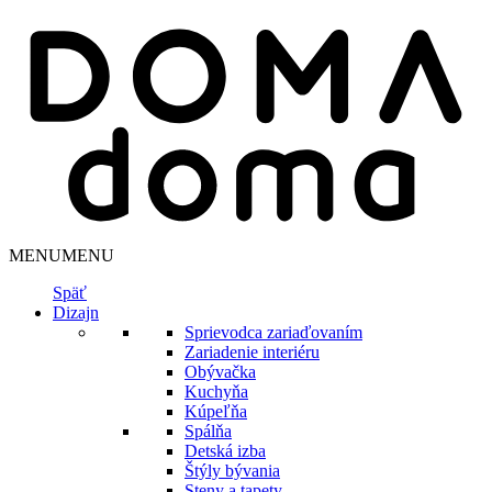
MENU
MENU
Späť
Dizajn
Sprievodca zariaďovaním
Zariadenie interiéru
Obývačka
Kuchyňa
Kúpeľňa
Spálňa
Detská izba
Štýly bývania
Steny a tapety