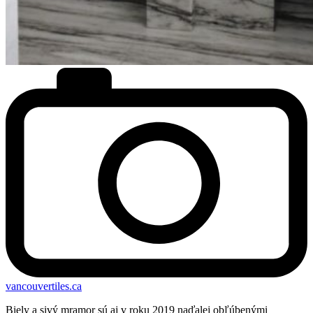
vancouvertiles.ca
Biely a sivý mramor sú aj v roku 2019 naďalej obľúbenými