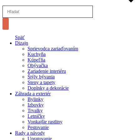
Späť
Dizajn
Sprievodca zariaďovaním
Kuchyňa
Kúpeľňa
Obývačka
Zariadenie interiéru
Štýly bývania
Steny a tapety
Doplnky a dekorácie
Záhrada a exteriér
Bylinky
Izbovky
Trvalky
Letničky
Vonkajšie rastliny
Pestovanie
Rady a návody
Upratovanie