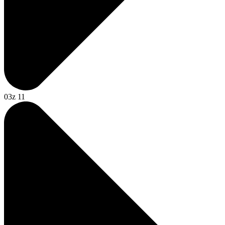
03
z 11