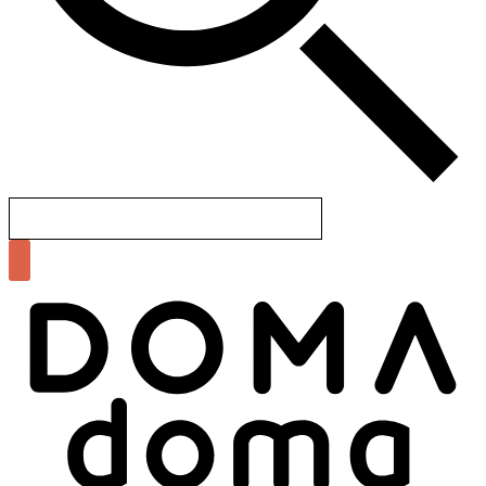
Search
for: