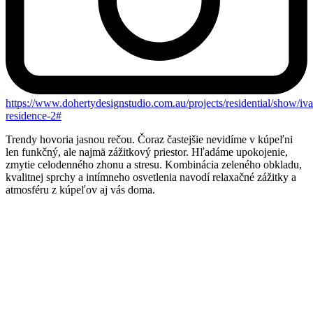
https://www.dohertydesignstudio.com.au/projects/residential/show/iv
residence-2#
Trendy hovoria jasnou rečou. Čoraz častejšie nevidíme v kúpeľni
len funkčný, ale najmä zážitkový priestor. Hľadáme upokojenie,
zmytie celodenného zhonu a stresu. Kombinácia zeleného obkladu,
kvalitnej sprchy a intímneho osvetlenia navodí relaxačné zážitky a
atmosféru z kúpeľov aj vás doma.