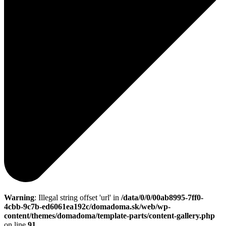
Warning
: Illegal string offset 'url' in
/data/0/0/00ab8995-7ff0-
4cbb-9c7b-ed6061ea192c/domadoma.sk/web/wp-
content/themes/domadoma/template-parts/content-gallery.php
on line
91