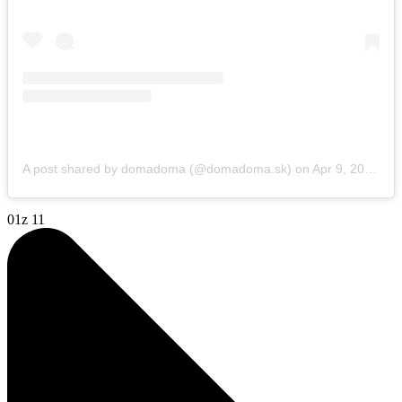
A post shared by domadoma (@domadoma.sk)
on
Apr 9, 2019 at 12:03am PDT
01
z 11