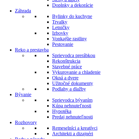
Doplnky a dekorácie
Záhrada
Bylinky do kuchyne
Trvalky
Letničky
Izbovky
Vonkajšie rastliny
Pestovanie
Reko a prestavba
Sprievodca prerábkou
Rekonštrukcia
Stavebné práce
Vykurovanie a chladenie
Okná a dvere
Užitočné dokumenty
Podlahy a dlažby
Bývanie
Sprievodca bývaním
Kúpa nehnuteľnosti
Hypotéka
Predaj nehnuteľnosti
Rozhovory
Remeselníci a kreatívci
Architekti a dizajnéri