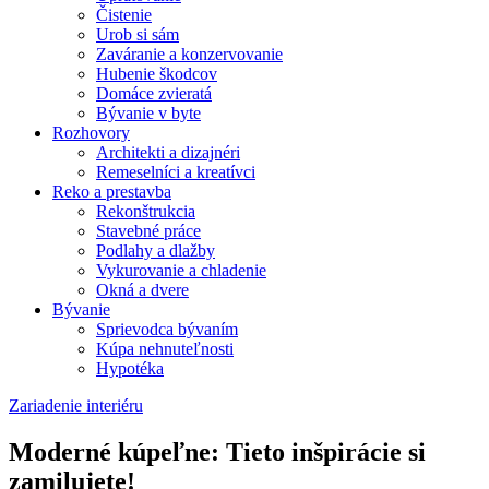
Čistenie
Urob si sám
Zaváranie a konzervovanie
Hubenie škodcov
Domáce zvieratá
Bývanie v byte
Rozhovory
Architekti a dizajnéri
Remeselníci a kreatívci
Reko a prestavba
Rekonštrukcia
Stavebné práce
Podlahy a dlažby
Vykurovanie a chladenie
Okná a dvere
Bývanie
Sprievodca bývaním
Kúpa nehnuteľnosti
Hypotéka
Zariadenie interiéru
Moderné kúpeľne: Tieto inšpirácie si
zamilujete!