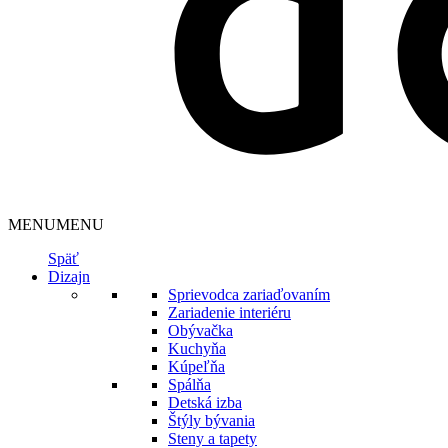
MENU
MENU
Späť
Dizajn
Sprievodca zariaďovaním
Zariadenie interiéru
Obývačka
Kuchyňa
Kúpeľňa
Spálňa
Detská izba
Štýly bývania
Steny a tapety