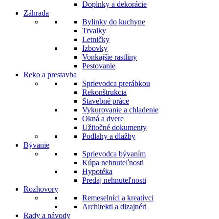
Doplnky a dekorácie
Záhrada
Bylinky do kuchyne
Trvalky
Letničky
Izbovky
Vonkajšie rastliny
Pestovanie
Reko a prestavba
Sprievodca prerábkou
Rekonštrukcia
Stavebné práce
Vykurovanie a chladenie
Okná a dvere
Užitočné dokumenty
Podlahy a dlažby
Bývanie
Sprievodca bývaním
Kúpa nehnuteľnosti
Hypotéka
Predaj nehnuteľnosti
Rozhovory
Remeselníci a kreatívci
Architekti a dizajnéri
Rady a návody