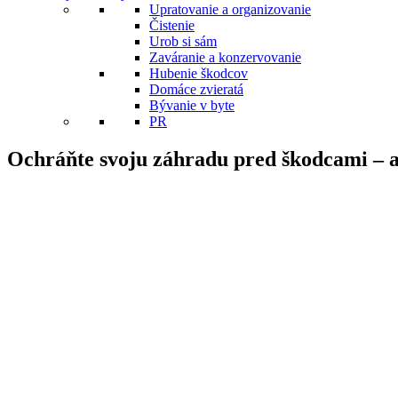
Upratovanie a organizovanie
Čistenie
Urob si sám
Zaváranie a konzervovanie
Hubenie škodcov
Domáce zvieratá
Bývanie v byte
PR
Ochráňte svoju záhradu pred škodcami – a