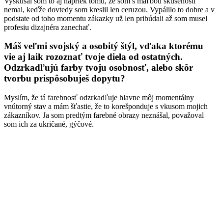
Vyskúšal som to aj napriek tomu, že som s maľbou skúsenosti
nemal, keďže dovtedy som kreslil len ceruzou. Vypálilo to dobre a v
podstate od toho momentu zákazky už len pribúdali až som musel
profesiu dizajnéra zanechať.
Máš veľmi svojský a osobitý štýl, vďaka ktorému
vie aj laik rozoznať tvoje diela od ostatných.
Odzrkadľujú farby tvoju osobnosť, alebo skôr
tvorbu prispôsobuješ dopytu?
Myslím, že tá farebnosť odzrkadľuje hlavne môj momentálny
vnútorný stav a mám šťastie, že to korešponduje s vkusom mojich
zákazníkov. Ja som predtým farebné obrazy neznášal, považoval
som ich za ukričané, gýčové.