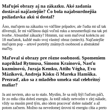
Maľuješ obrazy aj na zákazku. Aké zadania
dostávaš najčastejšie? Čo bola najabsurdnejšia
požiadavka akú si dostal?
Áno, maľujem na zákazku vo väčšine prípadov, ale ľudia mi už tak
dôverujú, že mi väčšinou dajú voľnú ruku a neusmerňujú ma tak pri
tvorbe. Absurdné zákazky? Hmmm, raz som maľoval kolekciu asi
18 mačiatok, každé malo svoj vlastný obraz (smiech). Najčastejšie
maľujem pop – artové portréty známych osobností a abstraktné
maľby.
Maľoval si obrazy pre rôzne osobnosti. Spomeniem
napríklad Rytmusa, Simonu Krainovú, Nasťu
kuzminovú, Juraja Kemku, Attilu Végha, Evu
Mázikovú, Andreja Kisku či Mareka Hamšíka.
Prezraď, ako sa z mladého umelca stal celebritný
maliar?
Ja ani neviem, ako sa to stalo. Myslím, že sa môj štýl ľuďom páči,
že zo mňa cítia dobrú energiu. Ja totiž nikdy netvorím v zlej nálade,
vždy sa musím pred tým, ako idem pracovať dobre naladiť a až
potom začnem. Možno na nevedomej úrovni tú energiu cítia a preto