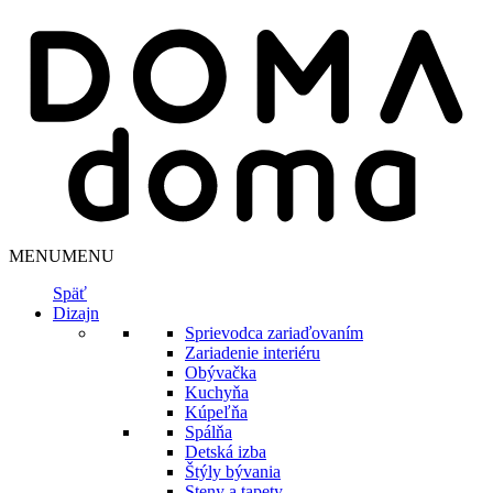
MENU
MENU
Späť
Dizajn
Sprievodca zariaďovaním
Zariadenie interiéru
Obývačka
Kuchyňa
Kúpeľňa
Spálňa
Detská izba
Štýly bývania
Steny a tapety