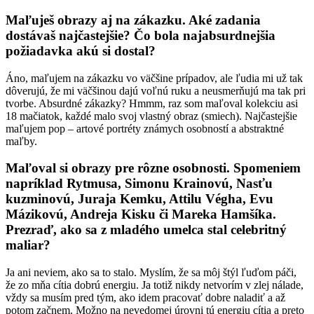
Maľuješ obrazy aj na zákazku. Aké zadania
dostávaš najčastejšie? Čo bola najabsurdnejšia
požiadavka akú si dostal?
Áno, maľujem na zákazku vo väčšine prípadov, ale ľudia mi už tak
dôverujú, že mi väčšinou dajú voľnú ruku a neusmerňujú ma tak pri
tvorbe. Absurdné zákazky? Hmmm, raz som maľoval kolekciu asi
18 mačiatok, každé malo svoj vlastný obraz (smiech). Najčastejšie
maľujem pop – artové portréty známych osobností a abstraktné
maľby.
Maľoval si obrazy pre rôzne osobnosti. Spomeniem
napríklad Rytmusa, Simonu Krainovú, Nasťu
kuzminovú, Juraja Kemku, Attilu Végha, Evu
Mázikovú, Andreja Kisku či Mareka Hamšíka.
Prezraď, ako sa z mladého umelca stal celebritný
maliar?
Ja ani neviem, ako sa to stalo. Myslím, že sa môj štýl ľuďom páči,
že zo mňa cítia dobrú energiu. Ja totiž nikdy netvorím v zlej nálade,
vždy sa musím pred tým, ako idem pracovať dobre naladiť a až
potom začnem. Možno na nevedomej úrovni tú energiu cítia a preto