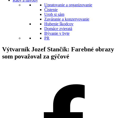
Rady a návody
Upratovanie a organizovanie
Čistenie
Urob si sám
Zaváranie a konzervovanie
Hubenie škodcov
Domáce zvieratá
Bývanie v byte
PR
Výtvarník Jozef Stančík: Farebné obrazy
som považoval za gýčové