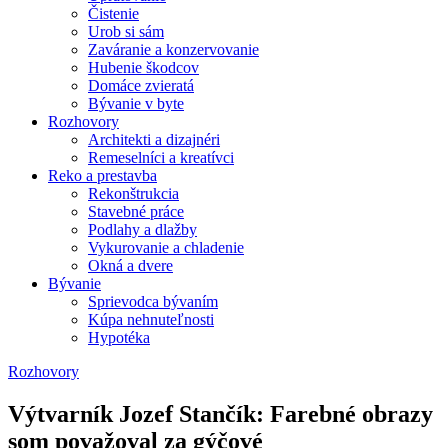
Čistenie
Urob si sám
Zaváranie a konzervovanie
Hubenie škodcov
Domáce zvieratá
Bývanie v byte
Rozhovory
Architekti a dizajnéri
Remeselníci a kreatívci
Reko a prestavba
Rekonštrukcia
Stavebné práce
Podlahy a dlažby
Vykurovanie a chladenie
Okná a dvere
Bývanie
Sprievodca bývaním
Kúpa nehnuteľnosti
Hypotéka
Rozhovory
Výtvarník Jozef Stančík: Farebné obrazy
som považoval za gýčové