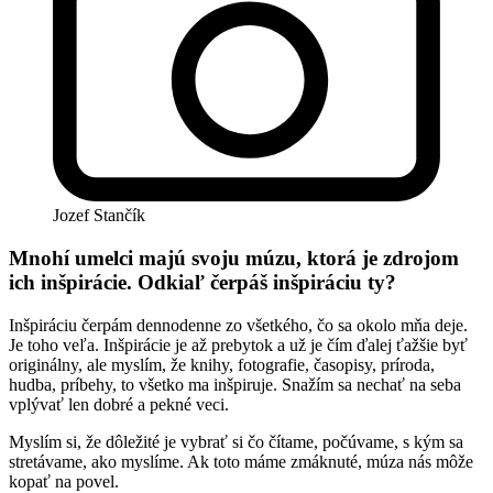
Jozef Stančík
Mnohí umelci majú svoju múzu, ktorá je zdrojom
ich inšpirácie. Odkiaľ čerpáš inšpiráciu ty?
Inšpiráciu čerpám dennodenne zo všetkého, čo sa okolo mňa deje.
Je toho veľa. Inšpirácie je až prebytok a už je čím ďalej ťažšie byť
originálny, ale myslím, že knihy, fotografie, časopisy, príroda,
hudba, príbehy, to všetko ma inšpiruje. Snažím sa nechať na seba
vplývať len dobré a pekné veci.
Myslím si, že dôležité je vybrať si čo čítame, počúvame, s kým sa
stretávame, ako myslíme. Ak toto máme zmáknuté, múza nás môže
kopať na povel.