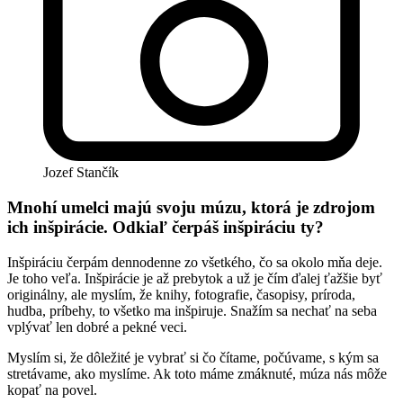
Jozef Stančík
Mnohí umelci majú svoju múzu, ktorá je zdrojom
ich inšpirácie. Odkiaľ čerpáš inšpiráciu ty?
Inšpiráciu čerpám dennodenne zo všetkého, čo sa okolo mňa deje.
Je toho veľa. Inšpirácie je až prebytok a už je čím ďalej ťažšie byť
originálny, ale myslím, že knihy, fotografie, časopisy, príroda,
hudba, príbehy, to všetko ma inšpiruje. Snažím sa nechať na seba
vplývať len dobré a pekné veci.
Myslím si, že dôležité je vybrať si čo čítame, počúvame, s kým sa
stretávame, ako myslíme. Ak toto máme zmáknuté, múza nás môže
kopať na povel.