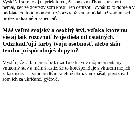
Vyskúšal som to aj napriek tomu, že som s maľbou skúsenosti
nemal, keďže dovtedy som kreslil len ceruzou. Vypálilo to dobre a v
podstate od toho momentu zákazky už len pribúdali až som musel
profesiu dizajnéra zanechať.
Máš veľmi svojský a osobitý štýl, vďaka ktorému
vie aj laik rozoznať tvoje diela od ostatných.
Odzrkadľujú farby tvoju osobnosť, alebo skôr
tvorbu prispôsobuješ dopytu?
Myslím, že tá farebnosť odzrkadľuje hlavne môj momentálny
vnútorný stav a mám šťastie, že to korešponduje s vkusom mojich
zákazníkov. Ja som predtým farebné obrazy neznášal, považoval
som ich za ukričané, gýčové.