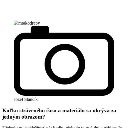
Jozef Stančík
Koľko stráveného času a materiálu sa ukrýva za
jedným obrazom?
Niekedy to je záležitosť pár hodín, niekedy to trvá dni a týždne. Je