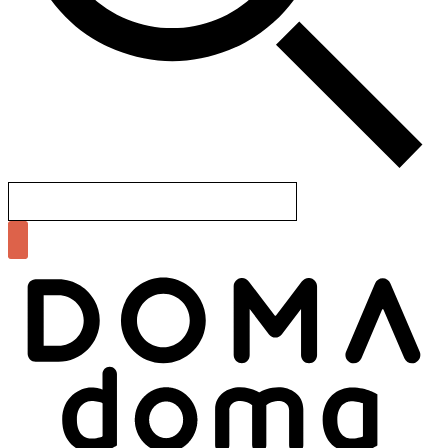
Search
for: