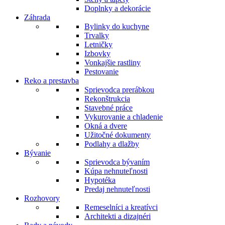
Doplnky a dekorácie
Záhrada
Bylinky do kuchyne
Trvalky
Letničky
Izbovky
Vonkajšie rastliny
Pestovanie
Reko a prestavba
Sprievodca prerábkou
Rekonštrukcia
Stavebné práce
Vykurovanie a chladenie
Okná a dvere
Užitočné dokumenty
Podlahy a dlažby
Bývanie
Sprievodca bývaním
Kúpa nehnuteľnosti
Hypotéka
Predaj nehnuteľnosti
Rozhovory
Remeselníci a kreatívci
Architekti a dizajnéri