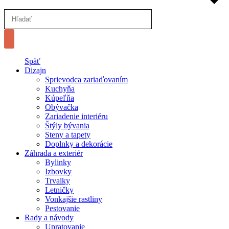
Späť
Dizajn
Sprievodca zariaďovaním
Kuchyňa
Kúpeľňa
Obývačka
Zariadenie interiéru
Štýly bývania
Steny a tapety
Doplnky a dekorácie
Záhrada a exteriér
Bylinky
Izbovky
Trvalky
Letničky
Vonkajšie rastliny
Pestovanie
Rady a návody
Upratovanie