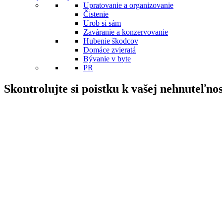
Upratovanie a organizovanie
Čistenie
Urob si sám
Zaváranie a konzervovanie
Hubenie škodcov
Domáce zvieratá
Bývanie v byte
PR
Skontrolujte si poistku k vašej nehnuteľn