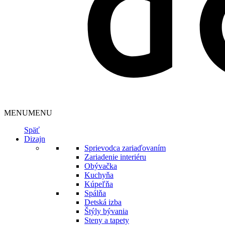
MENU
MENU
Späť
Dizajn
Sprievodca zariaďovaním
Zariadenie interiéru
Obývačka
Kuchyňa
Kúpeľňa
Spálňa
Detská izba
Štýly bývania
Steny a tapety