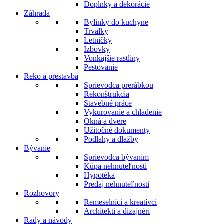
Doplnky a dekorácie
Záhrada
Bylinky do kuchyne
Trvalky
Letničky
Izbovky
Vonkajšie rastliny
Pestovanie
Reko a prestavba
Sprievodca prerábkou
Rekonštrukcia
Stavebné práce
Vykurovanie a chladenie
Okná a dvere
Užitočné dokumenty
Podlahy a dlažby
Bývanie
Sprievodca bývaním
Kúpa nehnuteľnosti
Hypotéka
Predaj nehnuteľnosti
Rozhovory
Remeselníci a kreatívci
Architekti a dizajnéri
Rady a návody