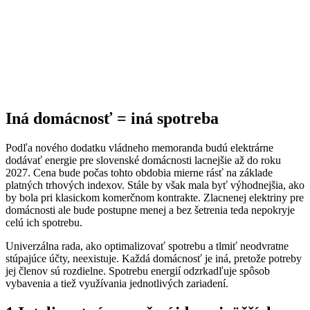
Iná domácnosť = iná spotreba
Podľa nového dodatku vládneho memoranda budú elektrárne
dodávať energie pre slovenské domácnosti lacnejšie až do roku
2027. Cena bude počas tohto obdobia mierne rásť na základe
platných trhových indexov. Stále by však mala byť výhodnejšia, ako
by bola pri klasickom komerčnom kontrakte. Zlacnenej elektriny pre
domácnosti ale bude postupne menej a bez šetrenia teda nepokryje
celú ich spotrebu.
Univerzálna rada, ako optimalizovať spotrebu a tlmiť neodvratne
stúpajúce účty, neexistuje. Každá domácnosť je iná, pretože potreby
jej členov sú rozdielne. Spotrebu energií odzrkadľuje spôsob
vybavenia a tiež využívania jednotlivých zariadení.