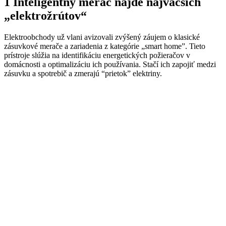
1 Inteligentný merač nájde najväčších
„elektrožrútov“
Elektroobchody už vlani avizovali zvýšený záujem o klasické
zásuvkové merače a zariadenia z kategórie „smart home”. Tieto
prístroje slúžia na identifikáciu energetických požieračov v
domácnosti a optimalizáciu ich používania. Stačí ich zapojiť medzi
zásuvku a spotrebič a zmerajú “prietok” elektriny.