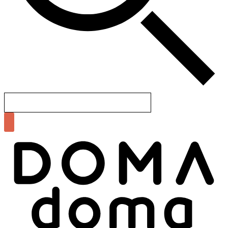
Search
for: