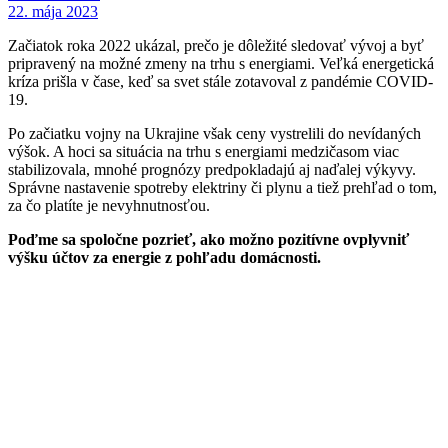
22. mája 2023
Začiatok roka 2022 ukázal, prečo je dôležité sledovať vývoj a byť
pripravený na možné zmeny na trhu s energiami. Veľká energetická
kríza prišla v čase, keď sa svet stále zotavoval z pandémie COVID-
19.
Po začiatku vojny na Ukrajine však ceny vystrelili do nevídaných
výšok. A hoci sa situácia na trhu s energiami medzičasom viac
stabilizovala, mnohé prognózy predpokladajú aj naďalej výkyvy.
Správne nastavenie spotreby elektriny či plynu a tiež prehľad o tom,
za čo platíte je nevyhnutnosťou.
Poďme sa spoločne pozrieť, ako možno pozitívne ovplyvniť
výšku účtov za energie z pohľadu domácnosti.