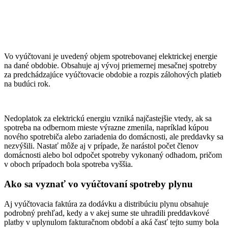
Vo vyúčtovani je uvedený objem spotrebovanej elektrickej energie
na dané obdobie. Obsahuje aj vývoj priemernej mesačnej spotreby
za predchádzajúce vyúčtovacie obdobie a rozpis zálohových platieb
na budúci rok.
Nedoplatok za elektrickú energiu vzniká najčastejšie vtedy, ak sa
spotreba na odbernom mieste výrazne zmenila, napríklad kúpou
nového spotrebiča alebo zariadenia do domácnosti, ale preddavky sa
nezvýšili. Nastať môže aj v prípade, že narástol počet členov
domácnosti alebo bol odpočet spotreby vykonaný odhadom, pričom
v oboch prípadoch bola spotreba vyššia.
Ako sa vyznať vo vyúčtovaní spotreby plynu
Aj vyúčtovacia faktúra za dodávku a distribúciu plynu obsahuje
podrobný prehľad, kedy a v akej sume ste uhradili preddavkové
platby v uplynulom fakturačnom období a aká časť tejto sumy bola