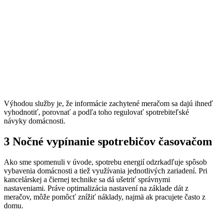
Výhodou služby je, že informácie zachytené meračom sa dajú ihneď
vyhodnotiť, porovnať a podľa toho regulovať spotrebiteľské
návyky domácnosti.
3 Nočné vypínanie spotrebičov časovačom
Ako sme spomenuli v úvode, spotrebu energií odzrkadľuje spôsob
vybavenia domácnosti a tiež využívania jednotlivých zariadení. Pri
kancelárskej a čiernej technike sa dá ušetriť správnymi
nastaveniami. Práve optimalizácia nastavení na základe dát z
meračov, môže pomôcť znížiť náklady, najmä ak pracujete často z
domu.