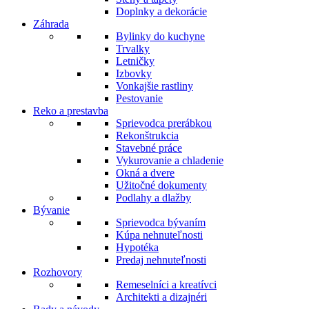
Doplnky a dekorácie
Záhrada
Bylinky do kuchyne
Trvalky
Letničky
Izbovky
Vonkajšie rastliny
Pestovanie
Reko a prestavba
Sprievodca prerábkou
Rekonštrukcia
Stavebné práce
Vykurovanie a chladenie
Okná a dvere
Užitočné dokumenty
Podlahy a dlažby
Bývanie
Sprievodca bývaním
Kúpa nehnuteľnosti
Hypotéka
Predaj nehnuteľnosti
Rozhovory
Remeselníci a kreatívci
Architekti a dizajnéri