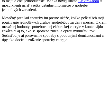
to majú o čosi jednoduchšie. Vďaka novej službe
ElektroZoom
si
môžu klienti nájsť všetky detailné informácie o spotrebe
jednotlivých zariadení.
Mesačný prehľad spotreby im presne ukáže, koľko peňazí ich stojí
používanie jednotlivých druhov spotrebičov za daný mesiac. Okrem
mesačnej hodnoty spotrebovanej elektrickej energie v konte nájdu
zakáznici aj to, ako sa spotreba zmenila oproti minulému roku.
Súčasťou je aj porovnanie spotreby s podobnými domácnosťami a
tipy ako docieliť zníženie spotreby energie.