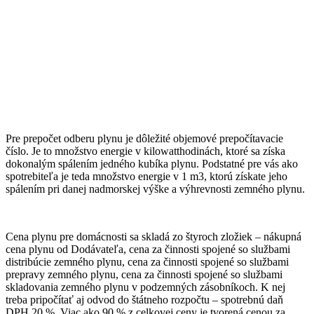
Pre prepočet odberu plynu je dôležité objemové prepočítavacie
číslo. Je to množstvo energie v kilowatthodinách, ktoré sa získa
dokonalým spálením jedného kubíka plynu.
Podstatné pre vás ako
spotrebiteľa je teda množstvo energie v 1 m3, ktorú získate jeho
spálením pri danej nadmorskej výške a výhrevnosti zemného plynu.
Cena plynu pre domácnosti sa skladá zo štyroch zložiek – nákupná
cena plynu od Dodávateľa, cena za činnosti spojené so službami
distribúcie zemného plynu, cena za činnosti spojené so službami
prepravy zemného plynu, cena za činnosti spojené so službami
skladovania zemného plynu v podzemných zásobníkoch. K nej
treba pripočítať aj odvod do štátneho rozpočtu – spotrebnú daň
DPH 20 %. Viac ako 90 % z celkovej ceny je tvorená cenou za