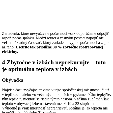
Zariadenia, ktoré nevyužívate počas noci však odporúčame odpojiť
aspoň počas spánku. Medzi router a zásuvku postačí napojiť nie
veľmi nákladný časovač, ktorý zariadenie vypne počas noci a zapne
až ráno.
Ušetríte tak približne 30 % zbytočne spotrebovanej
elektriny.
4 Zbytočne v izbách neprekurujte – toto
je optimálna teplota v izbách
Obývačka
Najviac času zvyčajne trávime v tejto spoločenskej miestnosti, či už
v teplákoch, alebo vo večerných hodinách v pyžame. “Čím teplejšie,
tým lepšie!”, niektorí sa riadia týmto heslom. Väčšina ľudí má však
teplotu v obývacej izbe nastavenú medzi 19 a 22 stupňami.
Výhodné je však miestnosť neprehrievať. Ideálne je, ak teplota nie
je vyššia ako 20 alebo 21 stupňov.