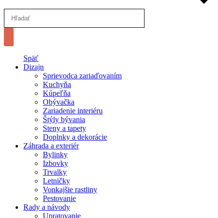
Späť
Dizajn
Sprievodca zariaďovaním
Kuchyňa
Kúpeľňa
Obývačka
Zariadenie interiéru
Štýly bývania
Steny a tapety
Doplnky a dekorácie
Záhrada a exteriér
Bylinky
Izbovky
Trvalky
Letničky
Vonkajšie rastliny
Pestovanie
Rady a návody
Upratovanie