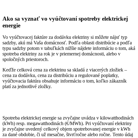
Ako sa vyznať vo vyúčtovaní spotreby elektrickej
energie
Vo vyúčtovacej faktúre za dodávku elektriny si môžete nájsť typ
sadzby, akú má Vaša domácnosť. Podľa oblasti distribúcie a podľa
typu sadzby potom v tabuľkách nižšie nájdete informáciu o tom, aká
spotreba elektriny za rok je v priemernej domácnosti, alebo v
spoločných priestoroch.
Keďže celková cena za elektrinu sa skladá z viacerých zložiek –
cena za dodávku, cena za distribúciu a regulované poplatky,
vyúčtovacia faktúra obsahuje informáciu o tom, koľko zákazník
platí za jednotlivé zložky.
Spotreba elektrickej energie sa zvyčajne uvádza v kilowatthodinách
(kWh) resp. megawatthodinách (€/MWh). Pri vyúčtovaní elektriny
je zvyčajne uvedený celkový objem spotrebovanej energie v kWh
za dané obdobie, či už mesačne, štvrťročne alebo ročne. Tento údaj