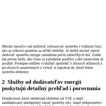
Mnoho meračov má možnosť zobrazovať spotrebu v reálnom čase,
ako aj celkovú spotrebu za určité obdobie. Je dobré nechať merač
sledovať spotrebu energie zariadenia počas niekoľkých dní. Zistíte
tak presne kedy, ako často sa zariadenie používa a aké nastavenia sú
použité. Postupne môžete vyskúšať spotrebič v rôznych režimoch a
pri rôznych nastaveniach a vybrať si napokon tie, ktoré šetria
spotrebu elektriny.
2 Služby od dodávateľov energií
poskytujú detailný prehľad i porovnania
Domácnosti, ktoré odoberajú elektrinu od VSE a majú
nainštalovaný inteligentný merač spotreby (tzv. smart elektrometer)