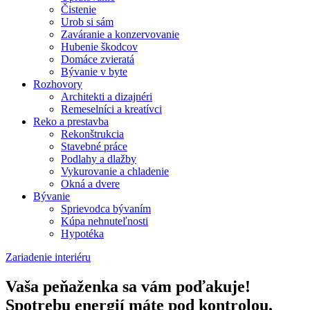
Čistenie
Urob si sám
Zaváranie a konzervovanie
Hubenie škodcov
Domáce zvieratá
Bývanie v byte
Rozhovory
Architekti a dizajnéri
Remeselníci a kreatívci
Reko a prestavba
Rekonštrukcia
Stavebné práce
Podlahy a dlažby
Vykurovanie a chladenie
Okná a dvere
Bývanie
Sprievodca bývaním
Kúpa nehnuteľnosti
Hypotéka
Zariadenie interiéru
Vaša peňaženka sa vám poďakuje!
Spotrebu energií máte pod kontrolou.