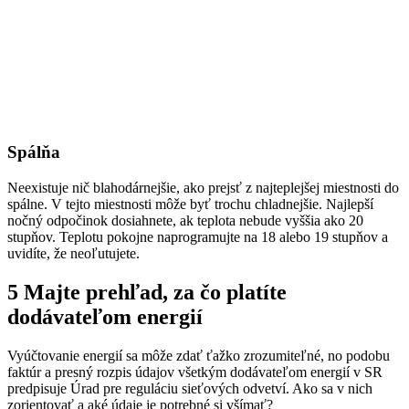
Spálňa
Neexistuje nič blahodárnejšie, ako prejsť z najteplejšej miestnosti do
spálne. V tejto miestnosti môže byť trochu chladnejšie. Najlepší
nočný odpočinok dosiahnete, ak teplota nebude vyššia ako 20
stupňov. Teplotu pokojne naprogramujte na 18 alebo 19 stupňov a
uvidíte, že neoľutujete.
5 Majte prehľad, za čo platíte
dodávateľom energií
Vyúčtovanie energií sa môže zdať ťažko zrozumiteľné, no podobu
faktúr a presný rozpis údajov všetkým dodávateľom energií v SR
predpisuje Úrad pre reguláciu sieťových odvetví. Ako sa v nich
zorientovať a aké údaje je potrebné si všímať?