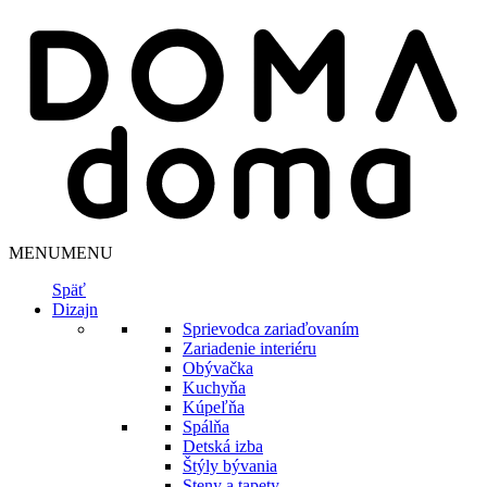
MENU
MENU
Späť
Dizajn
Sprievodca zariaďovaním
Zariadenie interiéru
Obývačka
Kuchyňa
Kúpeľňa
Spálňa
Detská izba
Štýly bývania
Steny a tapety