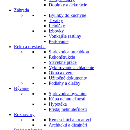
Doplnky a dekorácie
Záhrada
Bylinky do kuchyne
Trvalky
Letničky
Izbovky
Vonkajšie rastliny
Pestovanie
Reko a prestavba
Sprievodca prerábkou
Rekonštrukcia
Stavebné práce
Vykurovanie a chladenie
Okná a dvere
Užitočné dokumenty
Podlahy a dlažby
Bývanie
Sprievodca bývaním
Kúpa nehnuteľnosti
Hypotéka
Predaj nehnuteľnosti
Rozhovory
Remeselníci a kreatívci
Architekti a dizajnéri