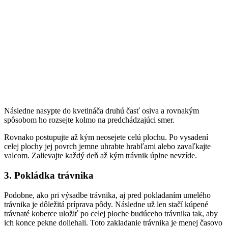
Následne nasypte do kvetináča druhú časť osiva a rovnakým
spôsobom ho rozsejte kolmo na predchádzajúci smer.
Rovnako postupujte až kým neosejete celú plochu. Po vysadení
celej plochy jej povrch jemne uhrabte hrabľami alebo zavaľkajte
valcom. Zalievajte každý deň až kým trávnik úplne nevzíde.
3. Pokládka trávnika
Podobne, ako pri výsadbe trávnika, aj pred pokladaním umelého
trávnika je dôležitá príprava pôdy. Následne už len stačí kúpené
trávnaté koberce uložiť po celej ploche budúceho trávnika tak, aby
ich konce pekne doliehali. Toto zakladanie trávnika je menej časovo