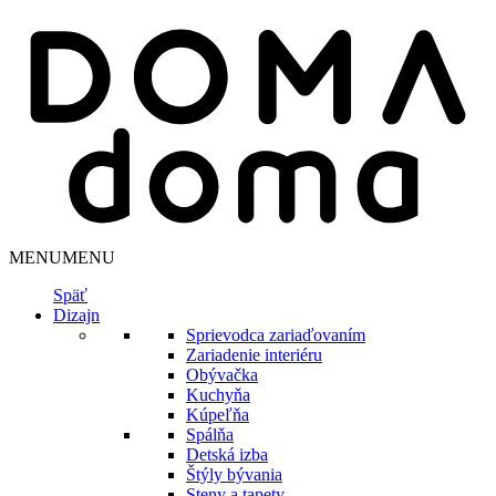
MENU
MENU
Späť
Dizajn
Sprievodca zariaďovaním
Zariadenie interiéru
Obývačka
Kuchyňa
Kúpeľňa
Spálňa
Detská izba
Štýly bývania
Steny a tapety