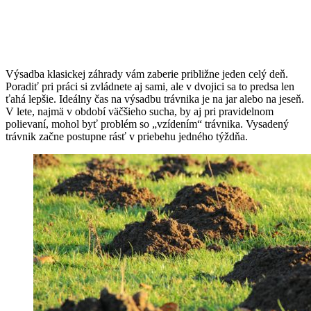
Výsadba klasickej záhrady vám zaberie približne jeden celý deň.
Poradiť pri práci si zvládnete aj sami, ale v dvojici sa to predsa len
ťahá lepšie. Ideálny čas na výsadbu trávnika je na jar alebo na jeseň.
V lete, najmä v období väčšieho sucha, by aj pri pravidelnom
polievaní, mohol byť problém so „vzídením“ trávnika. Vysadený
trávnik začne postupne rásť v priebehu jedného týždňa.