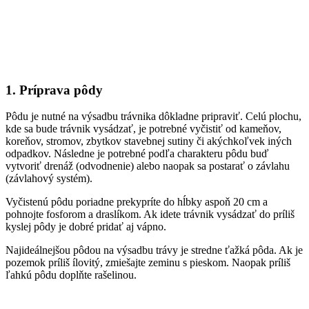
1. Príprava pôdy
Pôdu je nutné na výsadbu trávnika dôkladne pripraviť. Celú plochu,
kde sa bude trávnik vysádzať, je potrebné vyčistiť od kameňov,
koreňov, stromov, zbytkov stavebnej sutiny či akýchkoľvek iných
odpadkov. Následne je potrebné podľa charakteru pôdu buď
vytvoriť drenáž (odvodnenie) alebo naopak sa postarať o závlahu
(závlahový systém).
Vyčistenú pôdu poriadne prekypríte do hĺbky aspoň 20 cm a
pohnojte fosforom a draslíkom. Ak idete trávnik vysádzať do príliš
kyslej pôdy je dobré pridať aj vápno.
Najideálnejšou pôdou na výsadbu trávy je stredne ťažká pôda. Ak je
pozemok príliš ílovitý, zmiešajte zeminu s pieskom. Naopak príliš
ľahkú pôdu doplňte rašelinou.