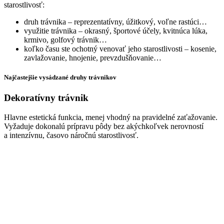
starostlivosť:
druh trávnika – reprezentatívny, úžitkový, voľne rastúci…
využitie trávnika – okrasný, športové účely, kvitnúca lúka,
krmivo, golfový trávnik…
koľko času ste ochotný venovať jeho starostlivosti – kosenie,
zavlažovanie, hnojenie, prevzdušňovanie…
Najčastejšie vysádzané druhy trávnikov
Dekoratívny trávnik
Hlavne estetická funkcia, menej vhodný na pravidelné zaťažovanie.
Vyžaduje dokonalú prípravu pôdy bez akýchkoľvek nerovností
a intenzívnu, časovo náročnú starostlivosť.