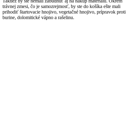
Taktiež by ste nemali zabudnúť aj na nákup materiálu. Okrem
trávnej zmesi, čo je samozrejmosť, by ste do košíka ešte mali
prihodiť štartovacie hnojivo, vegetačné hnojivo, prípravok proti
burine, dolomitické vápno a rašelinu.