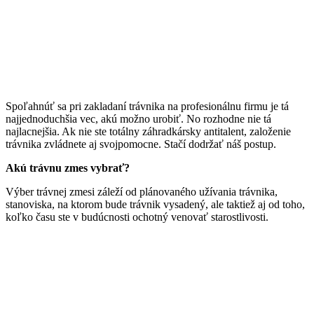
Spoľahnúť sa pri zakladaní trávnika na profesionálnu firmu je tá
najjednoduchšia vec, akú možno urobiť. No rozhodne nie tá
najlacnejšia. Ak nie ste totálny záhradkársky antitalent, založenie
trávnika zvládnete aj svojpomocne. Stačí dodržať náš postup.
Akú trávnu zmes vybrať?
Výber trávnej zmesi záleží od plánovaného užívania trávnika,
stanoviska, na ktorom bude trávnik vysadený, ale taktiež aj od toho,
koľko času ste v budúcnosti ochotný venovať starostlivosti.