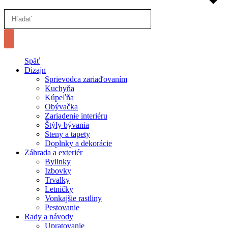
Späť
Dizajn
Sprievodca zariaďovaním
Kuchyňa
Kúpeľňa
Obývačka
Zariadenie interiéru
Štýly bývania
Steny a tapety
Doplnky a dekorácie
Záhrada a exteriér
Bylinky
Izbovky
Trvalky
Letničky
Vonkajšie rastliny
Pestovanie
Rady a návody
Upratovanie