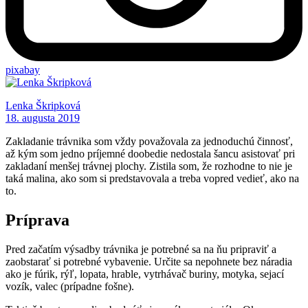
pixabay
Lenka Škripková
18. augusta 2019
Zakladanie trávnika som vždy považovala za jednoduchú činnosť,
až kým som jedno príjemné doobedie nedostala šancu asistovať pri
zakladaní menšej trávnej plochy. Zistila som, že rozhodne to nie je
taká malina, ako som si predstavovala a treba vopred vedieť, ako na
to.
Príprava
Pred začatím výsadby trávnika je potrebné sa na ňu pripraviť a
zaobstarať si potrebné vybavenie. Určite sa nepohnete bez náradia
ako je fúrik, rýľ, lopata, hrable, vytrhávač buriny, motyka, sejací
vozík, valec (prípadne fošne).