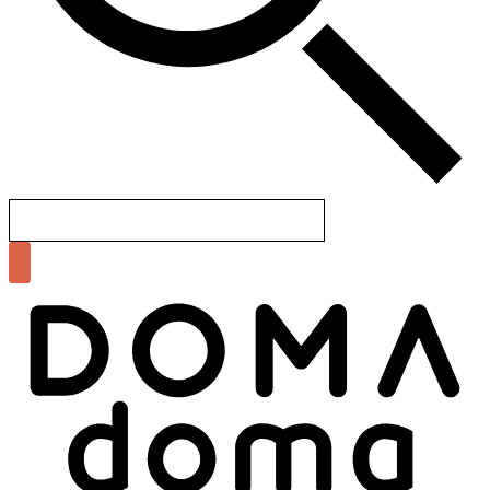
Search
for: