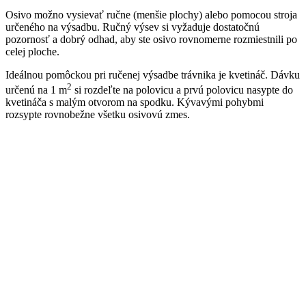
Osivo možno vysievať ručne (menšie plochy) alebo pomocou stroja
určeného na výsadbu. Ručný výsev si vyžaduje dostatočnú
pozornosť a dobrý odhad, aby ste osivo rovnomerne rozmiestnili po
celej ploche.
Ideálnou pomôckou pri ručenej výsadbe trávnika je kvetináč. Dávku
2
určenú na 1 m
si rozdeľte na polovicu a prvú polovicu nasypte do
kvetináča s malým otvorom na spodku. Kývavými pohybmi
rozsypte rovnobežne všetku osivovú zmes.