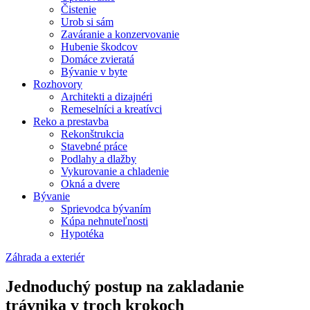
Čistenie
Urob si sám
Zaváranie a konzervovanie
Hubenie škodcov
Domáce zvieratá
Bývanie v byte
Rozhovory
Architekti a dizajnéri
Remeselníci a kreatívci
Reko a prestavba
Rekonštrukcia
Stavebné práce
Podlahy a dlažby
Vykurovanie a chladenie
Okná a dvere
Bývanie
Sprievodca bývaním
Kúpa nehnuteľnosti
Hypotéka
Záhrada a exteriér
Jednoduchý postup na zakladanie
trávnika v troch krokoch