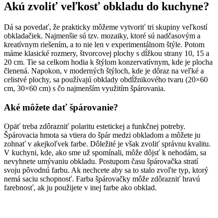
Akú zvoliť veľkosť obkladu do kuchyne?
Dá sa povedať, že prakticky môžeme vytvoriť tri skupiny veľkostí
obkladačiek. Najmenšie sú tzv. mozaiky, ktoré sú nadčasovým a
kreatívnym riešením, a to nie len v experimentálnom štýle. Potom
máme klasické rozmery, štvorcovej plochy s dĺžkou strany 10, 15 a
20 cm. Tie sa celkom hodia k štýlom konzervatívnym, kde je plocha
členená. Napokon, v moderných štýloch, kde je dôraz na veľké a
celistvé plochy, sa používajú obklady obdĺžnikového tvaru (20×60
cm, 30×60 cm) s čo najmenším využitím špárovania.
Aké môžete dať špárovanie?
Opäť treba zdôrazniť polaritu estetickej a funkčnej potreby.
Špárovacia hmota sa vtiera do špár medzi obkladom a môžete ju
zohnať v akejkoľvek farbe. Dôležité je však zvoliť správnu kvalitu.
V kuchyni, kde, ako sme už spomínali, môže dôjsť k nehodám, sa
nevyhnete umývaniu obkladu. Postupom času špárovačka stratí
svoju pôvodnú farbu. Ak nechcete aby sa to stalo zvoľte typ, ktorý
nemá saciu schopnosť. Farba špárovačky môže zdôrazniť hravú
farebnosť, ak ju použijete v inej farbe ako obklad.