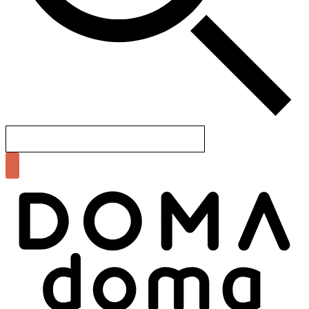
Search
for: