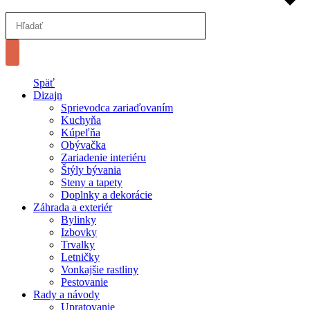
Späť
Dizajn
Sprievodca zariaďovaním
Kuchyňa
Kúpeľňa
Obývačka
Zariadenie interiéru
Štýly bývania
Steny a tapety
Doplnky a dekorácie
Záhrada a exteriér
Bylinky
Izbovky
Trvalky
Letničky
Vonkajšie rastliny
Pestovanie
Rady a návody
Upratovanie