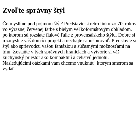
Zvoľte správny štýl
Čo myslíme pod pojmom štýl? Predstavte si retro linku zo 70. rokov
vo výraznej červenej farbe s bielym veľkoformátovým obkladom,
po ktorom sú rozsiate fialové ľalie z provensálskeho štýlu. Dobre si
rozmyslite váš domáci projekt a nechajte sa inšpirovať. Predstavte si
štýl ako sprievodcu vašou fantáziou a súčasnými možnosťami na
trhu. Zostaňte v tých správnych hraniciach a vytvorte si váš
kuchynský priestor ako kompaktnú a celistvú jednotu.
Nasledujúcimi otázkami vám chceme vnuknúť, ktorým smerom sa
vydať.