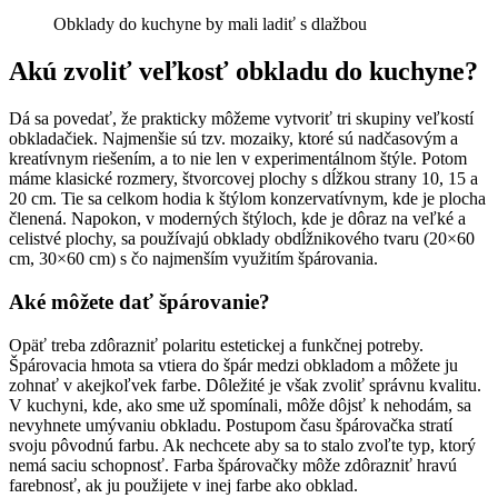
Obklady do kuchyne by mali ladiť s dlažbou
Akú zvoliť veľkosť obkladu do kuchyne?
Dá sa povedať, že prakticky môžeme vytvoriť tri skupiny veľkostí
obkladačiek. Najmenšie sú tzv. mozaiky, ktoré sú nadčasovým a
kreatívnym riešením, a to nie len v experimentálnom štýle. Potom
máme klasické rozmery, štvorcovej plochy s dĺžkou strany 10, 15 a
20 cm. Tie sa celkom hodia k štýlom konzervatívnym, kde je plocha
členená. Napokon, v moderných štýloch, kde je dôraz na veľké a
celistvé plochy, sa používajú obklady obdĺžnikového tvaru (20×60
cm, 30×60 cm) s čo najmenším využitím špárovania.
Aké môžete dať špárovanie?
Opäť treba zdôrazniť polaritu estetickej a funkčnej potreby.
Špárovacia hmota sa vtiera do špár medzi obkladom a môžete ju
zohnať v akejkoľvek farbe. Dôležité je však zvoliť správnu kvalitu.
V kuchyni, kde, ako sme už spomínali, môže dôjsť k nehodám, sa
nevyhnete umývaniu obkladu. Postupom času špárovačka stratí
svoju pôvodnú farbu. Ak nechcete aby sa to stalo zvoľte typ, ktorý
nemá saciu schopnosť. Farba špárovačky môže zdôrazniť hravú
farebnosť, ak ju použijete v inej farbe ako obklad.