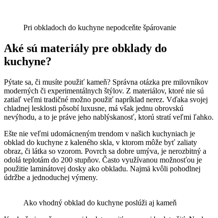
Pri obkladoch do kuchyne nepodceňte špárovanie
Aké sú materiály pre obklady do
kuchyne?
Pýtate sa, či musíte použiť kameň? Správna otázka pre milovníkov
moderných či experimentálnych štýlov. Z materiálov, ktoré nie sú
zatiaľ veľmi tradičné možno použiť napríklad nerez. Vďaka svojej
chladnej lesklosti pôsobí luxusne, má však jednu obrovskú
nevýhodu, a to je práve jeho nablýskanosť, ktorú stratí veľmi ľahko.
Ešte nie veľmi udomácneným trendom v našich kuchyniach je
obklad do kuchyne z kaleného skla, v ktorom môže byť zaliaty
obraz, či látka so vzorom. Povrch sa dobre umýva, je nerozbitný a
odolá teplotám do 200 stupňov. Často využívanou možnosťou je
použitie laminátovej dosky ako obkladu. Najmä kvôli pohodlnej
údržbe a jednoduchej výmeny.
Ako vhodný obklad do kuchyne poslúži aj kameň