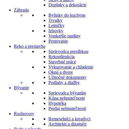
Doplnky a dekorácie
Záhrada
Bylinky do kuchyne
Trvalky
Letničky
Izbovky
Vonkajšie rastliny
Pestovanie
Reko a prestavba
Sprievodca prerábkou
Rekonštrukcia
Stavebné práce
Vykurovanie a chladenie
Okná a dvere
Užitočné dokumenty
Podlahy a dlažby
Bývanie
Sprievodca bývaním
Kúpa nehnuteľnosti
Hypotéka
Predaj nehnuteľnosti
Rozhovory
Remeselníci a kreatívci
Architekti a dizajnéri