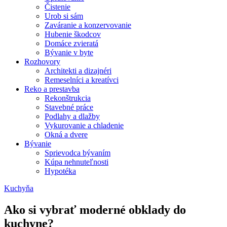
Čistenie
Urob si sám
Zaváranie a konzervovanie
Hubenie škodcov
Domáce zvieratá
Bývanie v byte
Rozhovory
Architekti a dizajnéri
Remeselníci a kreatívci
Reko a prestavba
Rekonštrukcia
Stavebné práce
Podlahy a dlažby
Vykurovanie a chladenie
Okná a dvere
Bývanie
Sprievodca bývaním
Kúpa nehnuteľnosti
Hypotéka
Kuchyňa
Ako si vybrať moderné obklady do
kuchyne?