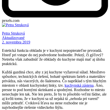
pexels.com
Petra Struková
Aktualizované
2. novembra 2019
Estetická funkcia obkladu je v kuchyni nepopierateľne prvoradá.
Hneď pri vstupe do nej podvedome hodnotíte. Pekný, či gýčový?
Netreba však zabudnúť že obklady do kuchyne majú mať aj úlohu
praktickú.
Každá gazdiná chce, aby z jej kuchyne vyžaroval súlad. Množstvo
spôsobov, technických riešení, bohaté spektrum farieb a materiálov
privádza, nás viacerých, do šialenstva. Čo napríklad s tým hluchým
miestom v oblasti kuchynskej linky, tzv.
kuchynská zástena
. Áno,
presne to pod hornými skrinkami a spodnými. Rozhodne to miesto
nenechajte len tak. Nie len preto, že by to pôsobilo veľmi fádne, ale
aj kvôli tomu, že v kuchyni sa už nejaká tá „nehoda pri varení“
môže pritrafiť. Cviklová šťava na stene rozhodne nie je
najvhodnejšie riešenie vidieckeho štýlu.