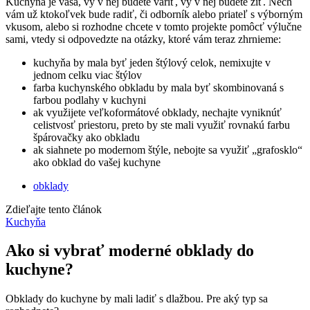
Kuchyňa je vaša, vy v nej budete variť, vy v nej budete žiť. Nech
vám už ktokoľvek bude radiť, či odborník alebo priateľ s výborným
vkusom, alebo si rozhodne chcete v tomto projekte pomôcť výlučne
sami, vtedy si odpovedzte na otázky, ktoré vám teraz zhrnieme:
kuchyňa by mala byť jeden štýlový celok, nemixujte v
jednom celku viac štýlov
farba kuchynského obkladu by mala byť skombinovaná s
farbou podlahy v kuchyni
ak využijete veľkoformátové obklady, nechajte vyniknúť
celistvosť priestoru, preto by ste mali využiť rovnakú farbu
špárovačky ako obkladu
ak siahnete po modernom štýle, nebojte sa využiť „grafosklo“
ako obklad do vašej kuchyne
obklady
Zdieľajte tento článok
Kuchyňa
Ako si vybrať moderné obklady do
kuchyne?
Obklady do kuchyne by mali ladiť s dlažbou. Pre aký typ sa