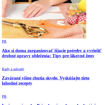
PR
Ako si doma zorganizovať šijacie potreby a vyriešiť
drobné opravy oblečenia: Tipy pre šikovné ženy
Rady a návody
Zavárané višne chutia skvele. Vyskúšajte tieto
lahodné recepty
PR