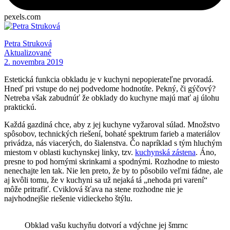
pexels.com
Petra Struková
Aktualizované
2. novembra 2019
Estetická funkcia obkladu je v kuchyni nepopierateľne prvoradá.
Hneď pri vstupe do nej podvedome hodnotíte. Pekný, či gýčový?
Netreba však zabudnúť že obklady do kuchyne majú mať aj úlohu
praktickú.
Každá gazdiná chce, aby z jej kuchyne vyžaroval súlad. Množstvo
spôsobov, technických riešení, bohaté spektrum farieb a materiálov
privádza, nás viacerých, do šialenstva. Čo napríklad s tým hluchým
miestom v oblasti kuchynskej linky, tzv.
kuchynská zástena
. Áno,
presne to pod hornými skrinkami a spodnými. Rozhodne to miesto
nenechajte len tak. Nie len preto, že by to pôsobilo veľmi fádne, ale
aj kvôli tomu, že v kuchyni sa už nejaká tá „nehoda pri varení“
môže pritrafiť. Cviklová šťava na stene rozhodne nie je
najvhodnejšie riešenie vidieckeho štýlu.
Obklad vašu kuchyňu dotvorí a vdýchne jej šmrnc