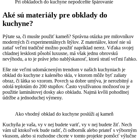
Pri obkladoch do kuchyne nepodceňte špárovanie
Aké sú materiály pre obklady do
kuchyne?
Pýtate sa, či musíte použiť kameň? Správna otázka pre milovníkov
moderných či experimentálnych štýlov. Z materiálov, ktoré nie sú
zatiaľ veľmi tradičné možno použiť napríklad nerez. Vďaka svojej
chladnej lesklosti pôsobí luxusne, má však jednu obrovskú
nevýhodu, a to je práve jeho nablýskanosť, ktorú stratí veľmi ľahko.
Ešte nie veľmi udomácneným trendom v našich kuchyniach je
obklad do kuchyne z kaleného skla, v ktorom môže byť zaliaty
obraz, či látka so vzorom. Povrch sa dobre umýva, je nerozbitný a
odolá teplotám do 200 stupňov. Často využívanou možnosťou je
použitie laminátovej dosky ako obkladu. Najmä kvôli pohodlnej
údržbe a jednoduchej výmeny.
Ako vhodný obklad do kuchyne poslúži aj kameň
Kuchyňa je vaša, vy v nej budete variť, vy v nej budete žiť. Nech
vám už ktokoľvek bude radiť, či odborník alebo priateľ s výborným
vkusom, alebo si rozhodne chcete v tomto projekte pomôcť výlučne