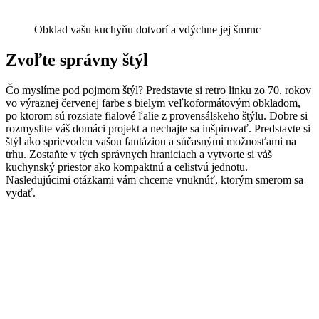
Obklad vašu kuchyňu dotvorí a vdýchne jej šmrnc
Zvoľte správny štýl
Čo myslíme pod pojmom štýl? Predstavte si retro linku zo 70. rokov
vo výraznej červenej farbe s bielym veľkoformátovým obkladom,
po ktorom sú rozsiate fialové ľalie z provensálskeho štýlu. Dobre si
rozmyslite váš domáci projekt a nechajte sa inšpirovať. Predstavte si
štýl ako sprievodcu vašou fantáziou a súčasnými možnosťami na
trhu. Zostaňte v tých správnych hraniciach a vytvorte si váš
kuchynský priestor ako kompaktnú a celistvú jednotu.
Nasledujúcimi otázkami vám chceme vnuknúť, ktorým smerom sa
vydať.