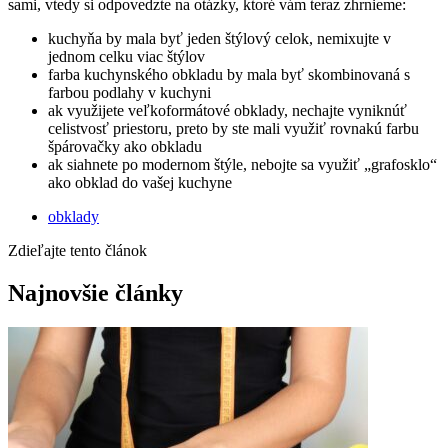
sami, vtedy si odpovedzte na otázky, ktoré vám teraz zhrnieme:
kuchyňa by mala byť jeden štýlový celok, nemixujte v
jednom celku viac štýlov
farba kuchynského obkladu by mala byť skombinovaná s
farbou podlahy v kuchyni
ak využijete veľkoformátové obklady, nechajte vyniknúť
celistvosť priestoru, preto by ste mali využiť rovnakú farbu
špárovačky ako obkladu
ak siahnete po modernom štýle, nebojte sa využiť „grafosklo“
ako obklad do vašej kuchyne
obklady
Zdieľajte tento článok
Najnovšie články