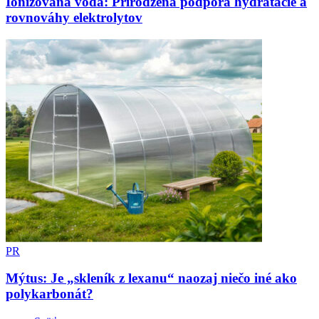
Ionizovaná voda: Prirodzená podpora hydratácie a
rovnováhy elektrolytov
PR
Mýtus: Je „skleník z lexanu“ naozaj niečo iné ako
polykarbonát?