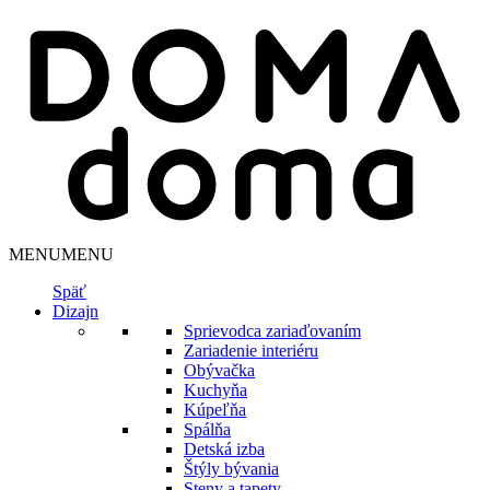
MENU
MENU
Späť
Dizajn
Sprievodca zariaďovaním
Zariadenie interiéru
Obývačka
Kuchyňa
Kúpeľňa
Spálňa
Detská izba
Štýly bývania
Steny a tapety