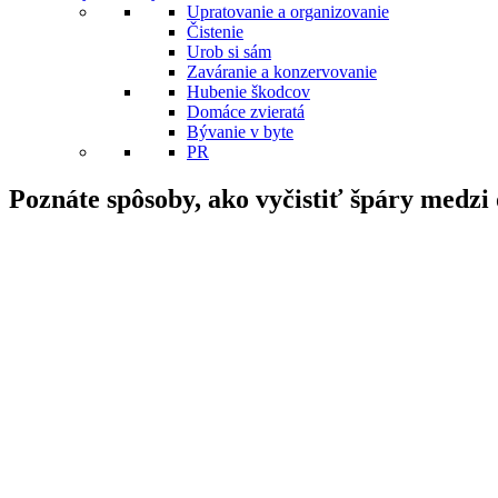
Upratovanie a organizovanie
Čistenie
Urob si sám
Zaváranie a konzervovanie
Hubenie škodcov
Domáce zvieratá
Bývanie v byte
PR
Poznáte spôsoby, ako vyčistiť špáry medzi