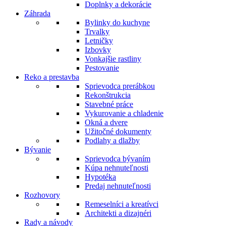
Doplnky a dekorácie
Záhrada
Bylinky do kuchyne
Trvalky
Letničky
Izbovky
Vonkajšie rastliny
Pestovanie
Reko a prestavba
Sprievodca prerábkou
Rekonštrukcia
Stavebné práce
Vykurovanie a chladenie
Okná a dvere
Užitočné dokumenty
Podlahy a dlažby
Bývanie
Sprievodca bývaním
Kúpa nehnuteľnosti
Hypotéka
Predaj nehnuteľnosti
Rozhovory
Remeselníci a kreatívci
Architekti a dizajnéri
Rady a návody