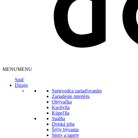
MENU
MENU
Späť
Dizajn
Sprievodca zariaďovaním
Zariadenie interiéru
Obývačka
Kuchyňa
Kúpeľňa
Spálňa
Detská izba
Štýly bývania
Steny a tapety