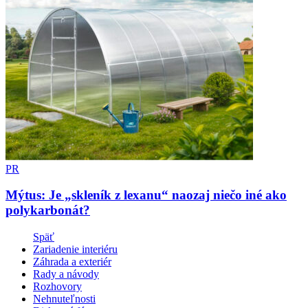
PR
Mýtus: Je „skleník z lexanu“ naozaj niečo iné ako
polykarbonát?
Späť
Zariadenie interiéru
Záhrada a exteriér
Rady a návody
Rozhovory
Nehnuteľnosti