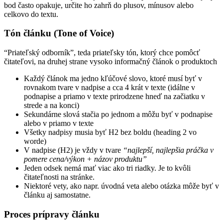
bod často opakuje, určite ho zahrň do plusov, mínusov alebo
celkovo do textu.
Tón článku (Tone of Voice)
“Priateľský odborník”, teda priateľsky tón, ktorý chce pomôcť
čitateľovi, na druhej strane vysoko informačný článok o produktoch
Každý článok ma jedno kľúčové slovo, ktoré musí byť v
rovnakom tvare v nadpise a cca 4 krát v texte (idálne v
podnapise a priamo v texte prirodzene hneď na začiatku v
strede a na konci)
Sekundárne slová stačia po jednom a môžu byť v podnapise
alebo v priamo v texte
Všetky nadpisy musia byť H2 bez boldu (heading 2 vo
worde)
V nadpise (H2) je vždy v tvare
“najlepší, najlepšia práčka v
pomere cena/výkon + názov produktu”
Jeden odsek nemá mať viac ako tri riadky. Je to kvôli
čitateľnosti na stránke.
Niektoré vety, ako napr. úvodná veta alebo otázka môže byť v
článku aj samostatne.
Proces prípravy článku