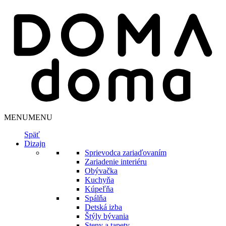
MENU
MENU
Späť
Dizajn
Sprievodca zariaďovaním
Zariadenie interiéru
Obývačka
Kuchyňa
Kúpeľňa
Spálňa
Detská izba
Štýly bývania
Steny a tapety