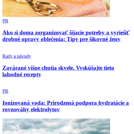
PR
Ako si doma zorganizovať šijacie potreby a vyriešiť
drobné opravy oblečenia: Tipy pre šikovné ženy
Rady a návody
Zavárané višne chutia skvele. Vyskúšajte tieto
lahodné recepty
PR
Ionizovaná voda: Prirodzená podpora hydratácie a
rovnováhy elektrolytov