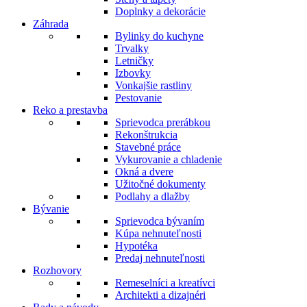
Doplnky a dekorácie
Záhrada
Bylinky do kuchyne
Trvalky
Letničky
Izbovky
Vonkajšie rastliny
Pestovanie
Reko a prestavba
Sprievodca prerábkou
Rekonštrukcia
Stavebné práce
Vykurovanie a chladenie
Okná a dvere
Užitočné dokumenty
Podlahy a dlažby
Bývanie
Sprievodca bývaním
Kúpa nehnuteľnosti
Hypotéka
Predaj nehnuteľnosti
Rozhovory
Remeselníci a kreatívci
Architekti a dizajnéri