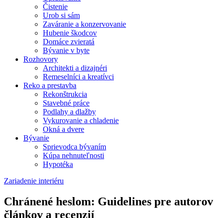
Čistenie
Urob si sám
Zaváranie a konzervovanie
Hubenie škodcov
Domáce zvieratá
Bývanie v byte
Rozhovory
Architekti a dizajnéri
Remeselníci a kreatívci
Reko a prestavba
Rekonštrukcia
Stavebné práce
Podlahy a dlažby
Vykurovanie a chladenie
Okná a dvere
Bývanie
Sprievodca bývaním
Kúpa nehnuteľnosti
Hypotéka
Zariadenie interiéru
Chránené heslom: Guidelines pre autorov
článkov a recenzií