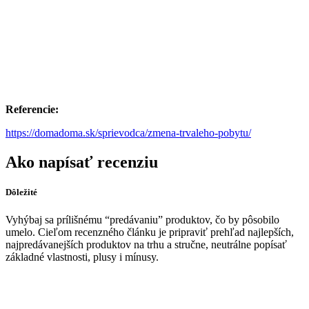
Referencie:
https://domadoma.sk/sprievodca/zmena-trvaleho-pobytu/
Ako napísať recenziu
Dôležité
Vyhýbaj sa prílišnému “predávaniu” produktov, čo by pôsobilo
umelo. Cieľom recenzného článku je pripraviť prehľad najlepších,
najpredávanejších produktov na trhu a stručne, neutrálne popísať
základné vlastnosti, plusy i mínusy.