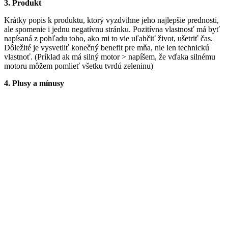
3. Produkt
Krátky popis k produktu, ktorý vyzdvihne jeho najlepšie prednosti,
ale spomenie i jednu negatívnu stránku. Pozitívna vlastnosť má byť
napísaná z pohľadu toho, ako mi to vie uľahčiť život, ušetriť čas.
Dôležité je vysvetliť konečný benefit pre mňa, nie len technickú
vlastnoť. (Príklad ak má silný motor > napíšem, že vďaka silnému
motoru môžem pomlieť všetku tvrdú zeleninu)
4. Plusy a mínusy