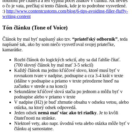
hodnotu pre čitateľa a len vypĺňa počet znakov v článku. Ak nevieš
o čo je vata, prečítaj si tento článok, kde je to podrobne vysvetlené.
:)
http://www.contentcustoms.com/blog/6-tips-avoiding-filler-fluffy-
writing-content
Tón článku (Tone of Voice)
Článok by mal byť napísaný ako tzv.
“priateľský odborník”
, teda
napísané tak, ako by som niečo vysvetľoval svojej priateľke,
kamarátke.
Rozbi článok do logických sekcií, aby sa dal ľahšie čítať.
(700 slovný článok by mal mať 3-5 sekcií)
Každý článok ma jedno kľúčové slovo, ktoré musí byť v
rovnakom tvare v nadpise, podnapise a cca 3-4 krát v texte
(idálne v podnapise a priamo v texte prirodzene hneď na
začiatku v strede a na konci)
Sekundárne kľúčové slová stačia po jednom a môžu byť v
podnapise alebo v priamo v texte
V nadpise (H2) je buď zhrnutie obsahu v odseku vetou, alebo
otázka, na ktorý odsek odpovedá.
Jeden odsek
nemá mať viac ako tri riadky
. Je to kvôli
čitateľnosti na stránke.
Niektoré vety, ako napr. úvodná veta alebo otázka môže byť v
článku aj samostatne.