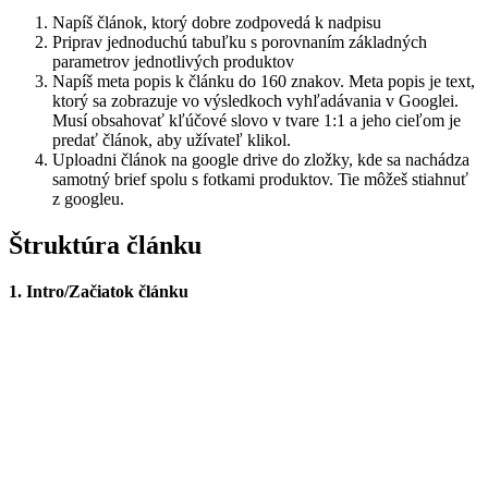
Napíš článok, ktorý dobre zodpovedá k nadpisu
Priprav jednoduchú tabuľku s porovnaním základných
parametrov jednotlivých produktov
Napíš meta popis k článku do 160 znakov. Meta popis je text,
ktorý sa zobrazuje vo výsledkoch vyhľadávania v Googlei.
Musí obsahovať kľúčové slovo v tvare 1:1 a jeho cieľom je
predať článok, aby užívateľ klikol.
Uploadni článok na google drive do zložky, kde sa nachádza
samotný brief spolu s fotkami produktov. Tie môžeš stiahnuť
z googleu.
Štruktúra článku
1. Intro/Začiatok článku