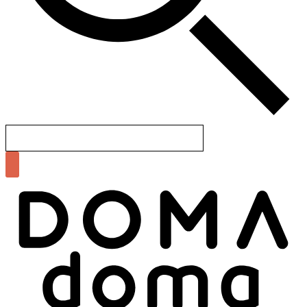
Search
for: