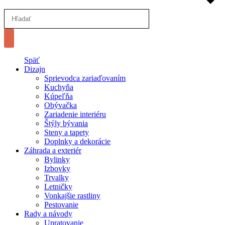
Späť
Dizajn
Sprievodca zariaďovaním
Kuchyňa
Kúpeľňa
Obývačka
Zariadenie interiéru
Štýly bývania
Steny a tapety
Doplnky a dekorácie
Záhrada a exteriér
Bylinky
Izbovky
Trvalky
Letničky
Vonkajšie rastliny
Pestovanie
Rady a návody
Upratovanie