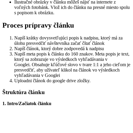
Ilustračné obrázky v článku môžeš nájsť na internete z
voľných fotobánk. Vlož ich do článku na presné miesto spolu
s popisom k obrázku.
Proces prípravy článku
Napíš k
rátky dovysvetľujúci popis k nadpisu, ktorý má za
úlohu presvedčiť návštevníka začať čítať článok
Napíš článok, ktorý dobre zodpovedá k nadpisu
Napíš meta popis k článku do 160 znakov. Meta popis je text,
ktorý sa zobrazuje vo výsledkoch vyhľadávania v
Googlei. Obsahuje kľúčové slovo v tvare 1:1 a jeho cieľom je
presvedčiť, aby užívateľ klikol na článok vo výsledkoch
vyhľadávania v Googlei
Uploadni článok do google drive zložky.
Štruktúra článku
1. Intro/Začiatok článku