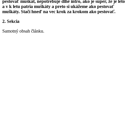
pestovať muškát, nepotrebuje dlhé intro, ako je super, že je leto
a v k letu patria muškáty a preto si ukážeme ako pestovať
muškáty. Stačí hneď na vec krok za krokom ako pestovať.
2. Sekcia
Samotný obsah článku.