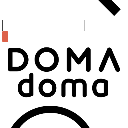
Search
for: