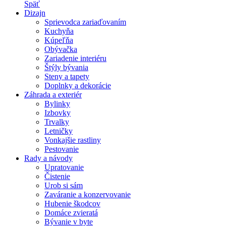
Späť
Dizajn
Sprievodca zariaďovaním
Kuchyňa
Kúpeľňa
Obývačka
Zariadenie interiéru
Štýly bývania
Steny a tapety
Doplnky a dekorácie
Záhrada a exteriér
Bylinky
Izbovky
Trvalky
Letničky
Vonkajšie rastliny
Pestovanie
Rady a návody
Upratovanie
Čistenie
Urob si sám
Zaváranie a konzervovanie
Hubenie škodcov
Domáce zvieratá
Bývanie v byte