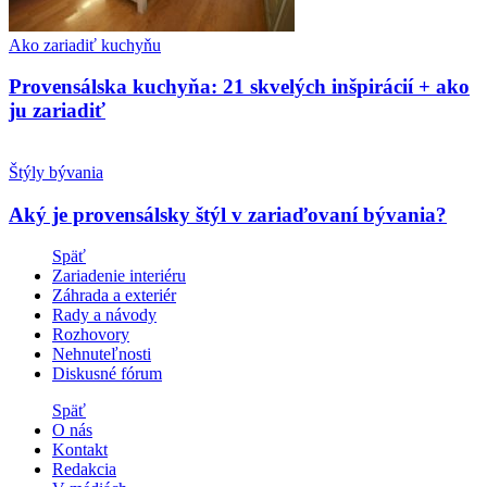
Ako zariadiť kuchyňu
Provensálska kuchyňa: 21 skvelých inšpirácií + ako
ju zariadiť
Štýly bývania
Aký je provensálsky štýl v zariaďovaní bývania?
Späť
Zariadenie interiéru
Záhrada a exteriér
Rady a návody
Rozhovory
Nehnuteľnosti
Diskusné fórum
Späť
O nás
Kontakt
Redakcia