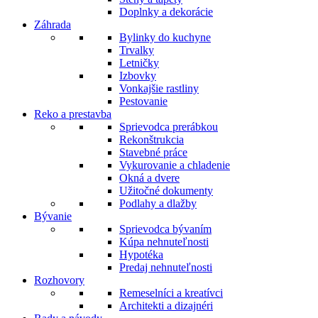
Doplnky a dekorácie
Záhrada
Bylinky do kuchyne
Trvalky
Letničky
Izbovky
Vonkajšie rastliny
Pestovanie
Reko a prestavba
Sprievodca prerábkou
Rekonštrukcia
Stavebné práce
Vykurovanie a chladenie
Okná a dvere
Užitočné dokumenty
Podlahy a dlažby
Bývanie
Sprievodca bývaním
Kúpa nehnuteľnosti
Hypotéka
Predaj nehnuteľnosti
Rozhovory
Remeselníci a kreatívci
Architekti a dizajnéri