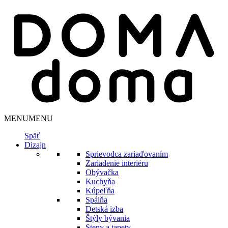
MENU
MENU
Späť
Dizajn
Sprievodca zariaďovaním
Zariadenie interiéru
Obývačka
Kuchyňa
Kúpeľňa
Spálňa
Detská izba
Štýly bývania
Steny a tapety