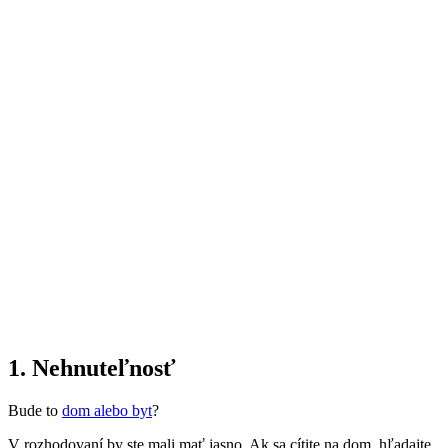
1. Nehnuteľnosť
Bude to
dom alebo byt
?
V rozhodovaní by ste mali mať jasno. Ak sa cítite na dom, hľadajte