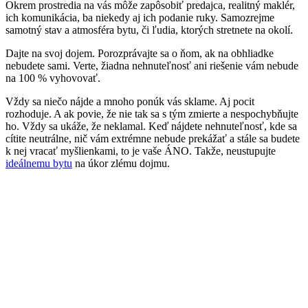
Okrem prostredia na vás môže zapôsobiť predajca, realitný maklér,
ich komunikácia, ba niekedy aj ich podanie ruky. Samozrejme
samotný stav a atmosféra bytu, či ľudia, ktorých stretnete na okolí.
Dajte na svoj dojem. Porozprávajte sa o ňom, ak na obhliadke
nebudete sami. Verte, žiadna nehnuteľnosť ani riešenie vám nebude
na 100 % vyhovovať.
Vždy sa niečo nájde a mnoho ponúk vás sklame. Aj pocit
rozhoduje. A ak povie, že nie tak sa s tým zmierte a nespochybňujte
ho. Vždy sa ukáže, že neklamal. Keď nájdete nehnuteľnosť, kde sa
cítite neutrálne, nič vám extrémne nebude prekážať a stále sa budete
k nej vracať myšlienkami, to je vaše ÁNO. Takže, neustupujte
ideálnemu bytu
na úkor zlému dojmu.