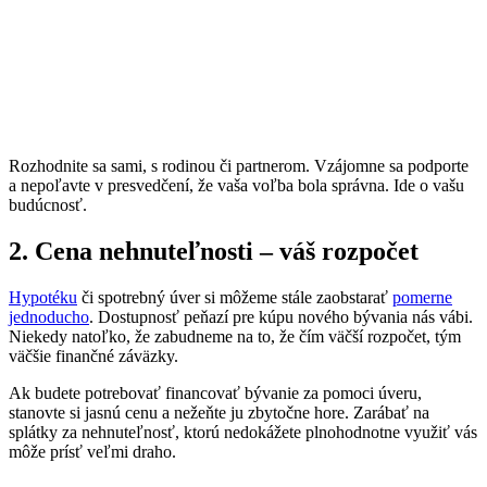
Rozhodnite sa sami, s rodinou či partnerom. Vzájomne sa podporte
a nepoľavte v presvedčení, že vaša voľba bola správna. Ide o vašu
budúcnosť.
2. Cena nehnuteľnosti – váš rozpočet
Hypotéku
či spotrebný úver si môžeme stále zaobstarať
pomerne
jednoducho
. Dostupnosť peňazí pre kúpu nového bývania nás vábi.
Niekedy natoľko, že zabudneme na to, že čím väčší rozpočet, tým
väčšie finančné záväzky.
Ak budete potrebovať financovať bývanie za pomoci úveru,
stanovte si jasnú cenu a nežeňte ju zbytočne hore. Zarábať na
splátky za nehnuteľnosť, ktorú nedokážete plnohodnotne využiť vás
môže prísť veľmi draho.