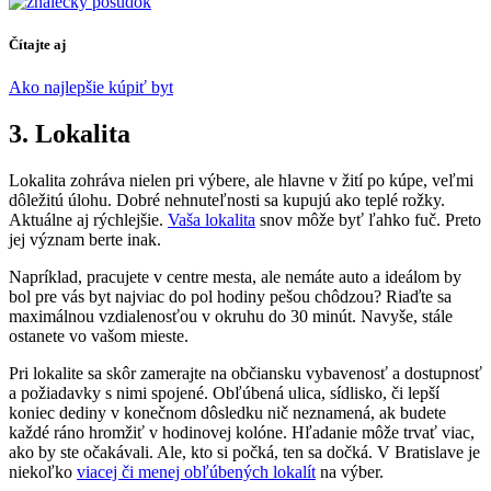
Čítajte aj
Ako najlepšie kúpiť byt
3. Lokalita
Lokalita zohráva nielen pri výbere, ale hlavne v žití po kúpe, veľmi
dôležitú úlohu. Dobré nehnuteľnosti sa kupujú ako teplé rožky.
Aktuálne aj rýchlejšie.
Vaša lokalita
snov môže byť ľahko fuč. Preto
jej význam berte inak.
Napríklad, pracujete v centre mesta, ale nemáte auto a ideálom by
bol pre vás byt najviac do pol hodiny pešou chôdzou? Riaďte sa
maximálnou vzdialenosťou v okruhu do 30 minút. Navyše, stále
ostanete vo vašom mieste.
Pri lokalite sa skôr zamerajte na občiansku vybavenosť a dostupnosť
a požiadavky s nimi spojené. Obľúbená ulica, sídlisko, či lepší
koniec dediny v konečnom dôsledku nič neznamená, ak budete
každé ráno hromžiť v hodinovej kolóne. Hľadanie môže trvať viac,
ako by ste očakávali. Ale, kto si počká, ten sa dočká. V Bratislave je
niekoľko
viacej či menej obľúbených lokalít
na výber.