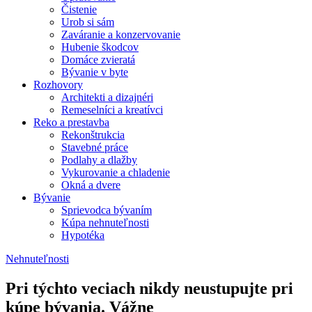
Čistenie
Urob si sám
Zaváranie a konzervovanie
Hubenie škodcov
Domáce zvieratá
Bývanie v byte
Rozhovory
Architekti a dizajnéri
Remeselníci a kreatívci
Reko a prestavba
Rekonštrukcia
Stavebné práce
Podlahy a dlažby
Vykurovanie a chladenie
Okná a dvere
Bývanie
Sprievodca bývaním
Kúpa nehnuteľnosti
Hypotéka
Nehnuteľnosti
Pri týchto veciach nikdy neustupujte pri
kúpe bývania. Vážne