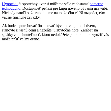
Hypotéku
či spotrebný úver si môžeme stále zaobstarať
pomerne
jednoducho
. Dostupnosť peňazí pre kúpu nového bývania nás vábi.
Niekedy natoľko, že zabudneme na to, že čím väčší rozpočet, tým
väčšie finančné záväzky.
Ak budete potrebovať financovať bývanie za pomoci úveru,
stanovte si jasnú cenu a nežeňte ju zbytočne hore. Zarábať na
splátky za nehnuteľnosť, ktorú nedokážete plnohodnotne využiť vás
môže prísť veľmi draho.