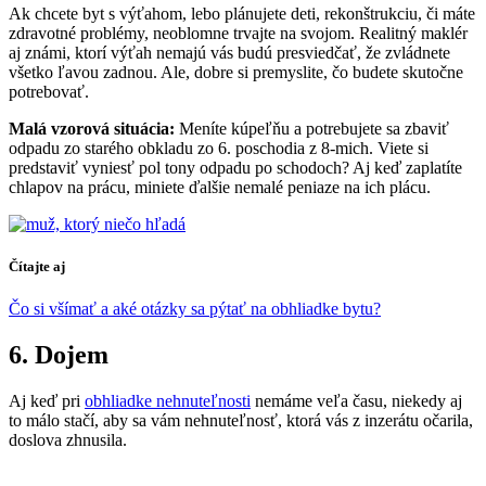
Ak chcete byt s výťahom, lebo plánujete deti, rekonštrukciu, či máte
zdravotné problémy, neoblomne trvajte na svojom. Realitný maklér
aj známi, ktorí výťah nemajú vás budú presviedčať, že zvládnete
všetko ľavou zadnou. Ale, dobre si premyslite, čo budete skutočne
potrebovať.
Malá vzorová situácia:
Meníte kúpeľňu a potrebujete sa zbaviť
odpadu zo starého obkladu zo 6. poschodia z 8-mich. Viete si
predstaviť vyniesť pol tony odpadu po schodoch? Aj keď zaplatíte
chlapov na prácu, miniete ďalšie nemalé peniaze na ich plácu.
Čítajte aj
Čo si všímať a aké otázky sa pýtať na obhliadke bytu?
6. Dojem
Aj keď pri
obhliadke nehnuteľnosti
nemáme veľa času, niekedy aj
to málo stačí, aby sa vám nehnuteľnosť, ktorá vás z inzerátu očarila,
doslova zhnusila.