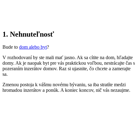
1. Nehnuteľnosť
Bude to
dom alebo byt
?
V rozhodovaní by ste mali mať jasno. Ak sa cítite na dom, hľadajte
domy. Ak je naopak byt pre vás praktickou voľbou, nestrácajte čas s
pozeraním inzerátov domov. Raz si ujasnite, čo chcete a zamerajte
sa.
Zmenou postoja k vášmu novému bývaniu, sa iba stratíte medzi
hromadou inzerátov a ponúk. A koniec koncov, nič vás nezaujme.