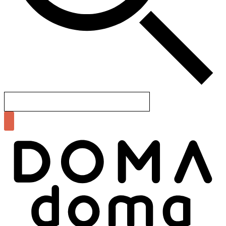
Search
for: