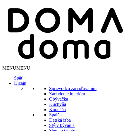
MENU
MENU
Späť
Dizajn
Sprievodca zariaďovaním
Zariadenie interiéru
Obývačka
Kuchyňa
Kúpeľňa
Spálňa
Detská izba
Štýly bývania
Steny a tapety