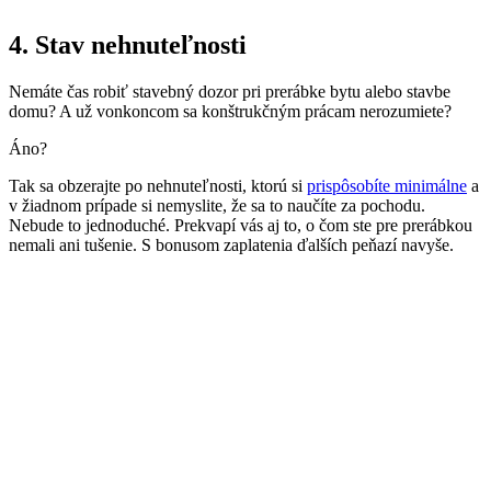
4. Stav nehnuteľnosti
Nemáte čas robiť stavebný dozor pri prerábke bytu alebo stavbe
domu? A už vonkoncom sa konštrukčným prácam nerozumiete?
Áno?
Tak sa obzerajte po nehnuteľnosti, ktorú si
prispôsobíte minimálne
a
v žiadnom prípade si nemyslite, že sa to naučíte za pochodu.
Nebude to jednoduché. Prekvapí vás aj to, o čom ste pre prerábkou
nemali ani tušenie. S bonusom zaplatenia ďalších peňazí navyše.