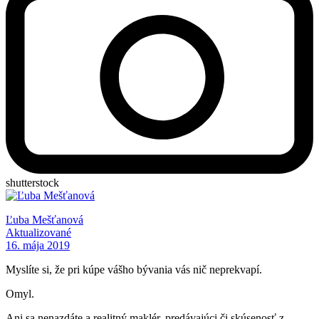
shutterstock
Ľuba Mešťanová
Aktualizované
16. mája 2019
Myslíte si, že pri kúpe vášho bývania vás nič neprekvapí.
Omyl.
Ani sa nenazdáte a realitný maklér, predávajúci či skúsenosť z