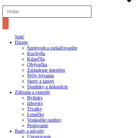
Späť
Dizajn
Sprievodca zariaďovaním
Kuchyňa
Kúpeľňa
Obývačka
Zariadenie interiéru
Štýly bývania
Steny a tapety
Doplnky a dekorácie
Záhrada a exteriér
Bylinky
Izbovky
Trvalky
Letničky
Vonkajšie rastliny
Pestovanie
Rady a návody
Upratovanie