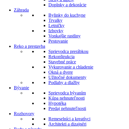
Doplnky a dekorácie
Záhrada
Bylinky do kuchyne
Trvalky
Letničky
Izbovky
Vonkajšie rastliny
Pestovanie
Reko a prestavba
Sprievodca prerábkou
Rekonštrukcia
Stavebné práce
Vykurovanie a chladenie
Okná a dvere
Užitočné dokumenty
Podlahy a dlažby
Bývanie
Sprievodca bývaním
Kúpa nehnuteľnosti
Hypotéka
Predaj nehnuteľnosti
Rozhovory
Remeselníci a kreatívci
Architekti a dizajnéri