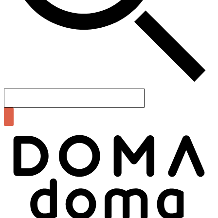
Search
for: