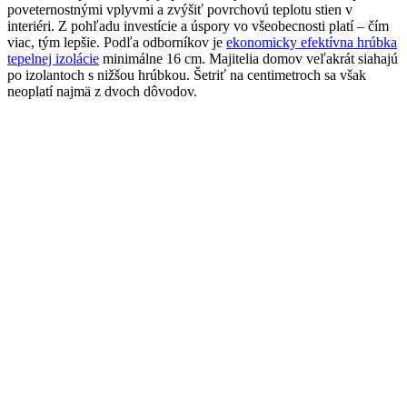
poveternostnými vplyvmi a zvýšiť povrchovú teplotu stien v
interiéri. Z pohľadu investície a úspory vo všeobecnosti platí – čím
viac, tým lepšie. Podľa odborníkov je
ekonomicky efektívna hrúbka
tepelnej izolácie
minimálne 16 cm. Majitelia domov veľakrát siahajú
po izolantoch s nižšou hrúbkou. Šetriť na centimetroch sa však
neoplatí najmä z dvoch dôvodov.