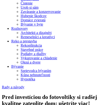
Čistenie
Urob si sám
Zaváranie a konzervovanie
Hubenie škodcov
Domáce zvieratá
Bývanie v byte
Rozhovory
Architekti a dizajnéri
Remeselníci a kreatívci
Reko a prestavba
Rekonštrukcia
Stavebné práce
Podlahy a dlažby
Vykurovanie a chladenie
Okná a dvere
Bývanie
Sprievodca bývaním
Kúpa nehnuteľnosti
Hypotéka
Rady a návody
Pred investíciou do fotovoltiky si radšej
kvalitne zateplite dom: ušetríte viac!