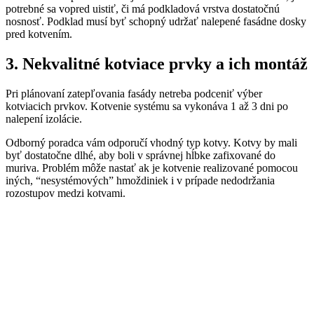
potrebné sa vopred uistiť, či má podkladová vrstva dostatočnú
nosnosť. Podklad musí byť schopný udržať nalepené fasádne dosky
pred kotvením.
3. Nekvalitné kotviace prvky a ich montáž
Pri plánovaní zatepľovania fasády netreba podceniť výber
kotviacich prvkov. Kotvenie systému sa vykonáva 1 až 3 dni po
nalepení izolácie.
Odborný poradca vám odporučí vhodný typ kotvy. Kotvy by mali
byť dostatočne dlhé, aby boli v správnej hĺbke zafixované do
muriva. Problém môže nastať ak je kotvenie realizované pomocou
iných, “nesystémových” hmoždiniek i v prípade nedodržania
rozostupov medzi kotvami.