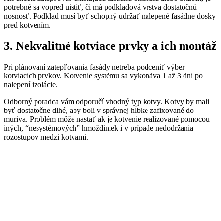
potrebné sa vopred uistiť, či má podkladová vrstva dostatočnú
nosnosť. Podklad musí byť schopný udržať nalepené fasádne dosky
pred kotvením.
3. Nekvalitné kotviace prvky a ich montáž
Pri plánovaní zatepľovania fasády netreba podceniť výber
kotviacich prvkov. Kotvenie systému sa vykonáva 1 až 3 dni po
nalepení izolácie.
Odborný poradca vám odporučí vhodný typ kotvy. Kotvy by mali
byť dostatočne dlhé, aby boli v správnej hĺbke zafixované do
muriva. Problém môže nastať ak je kotvenie realizované pomocou
iných, “nesystémových” hmoždiniek i v prípade nedodržania
rozostupov medzi kotvami.