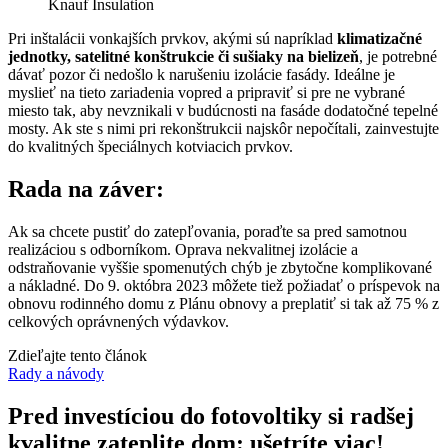
Knauf Insulation
Pri inštalácii vonkajších prvkov, akými sú napríklad
klimatizačné
jednotky, satelitné konštrukcie či sušiaky na bielizeň
, je potrebné
dávať pozor či nedošlo k narušeniu izolácie fasády. Ideálne je
myslieť na tieto zariadenia vopred a pripraviť si pre ne vybrané
miesto tak, aby nevznikali v budúcnosti na fasáde dodatočné tepelné
mosty. Ak ste s nimi pri rekonštrukcii najskôr nepočítali, zainvestujte
do kvalitných špeciálnych kotviacich prvkov.
Rada na záver:
Ak sa chcete pustiť do zatepľovania, poraďte sa pred samotnou
realizáciou s odborníkom. Oprava nekvalitnej izolácie a
odstraňovanie vyššie spomenutých chýb je zbytočne komplikované
a nákladné. Do 9. októbra 2023 môžete tiež požiadať o príspevok na
obnovu rodinného domu z Plánu obnovy a preplatiť si tak až 75 % z
celkových oprávnených výdavkov.
Zdieľajte tento článok
Rady a návody
Pred investíciou do fotovoltiky si radšej
kvalitne zateplite dom: ušetríte viac!