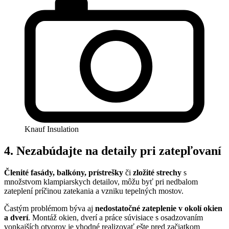
Knauf Insulation
4. Nezabúdajte na detaily pri zatepľovaní
Členité fasády, balkóny, prístrešky
či
zložité strechy
s
množstvom klampiarskych detailov, môžu byť pri nedbalom
zateplení príčinou zatekania a vzniku tepelných mostov.
Častým problémom býva aj
nedostatočné zateplenie v okolí okien
a dverí
. Montáž okien, dverí a práce súvisiace s osadzovaním
vonkajších otvorov je vhodné realizovať ešte pred začiatkom