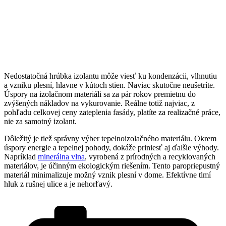
Nedostatočná hrúbka izolantu môže viesť ku kondenzácii, vlhnutiu
a vzniku plesní, hlavne v kútoch stien. Naviac skutočne neušetríte.
Úspory na izolačnom materiáli sa za pár rokov premietnu do
zvýšených nákladov na vykurovanie. Reálne totiž najviac, z
pohľadu celkovej ceny zateplenia fasády, platíte za realizačné práce,
nie za samotný izolant.
Dôležitý je tiež správny výber tepelnoizolačného materiálu. Okrem
úspory energie a tepelnej pohody, dokáže priniesť aj ďalšie výhody.
Napríklad
minerálna vlna
, vyrobená z prírodných a recyklovaných
materiálov, je účinným ekologickým riešením. Tento paropriepustný
materiál minimalizuje možný vznik plesní v dome. Efektívne tlmí
hluk z rušnej ulice a je nehorľavý.