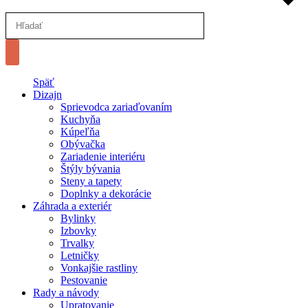
Späť
Dizajn
Sprievodca zariaďovaním
Kuchyňa
Kúpeľňa
Obývačka
Zariadenie interiéru
Štýly bývania
Steny a tapety
Doplnky a dekorácie
Záhrada a exteriér
Bylinky
Izbovky
Trvalky
Letničky
Vonkajšie rastliny
Pestovanie
Rady a návody
Upratovanie