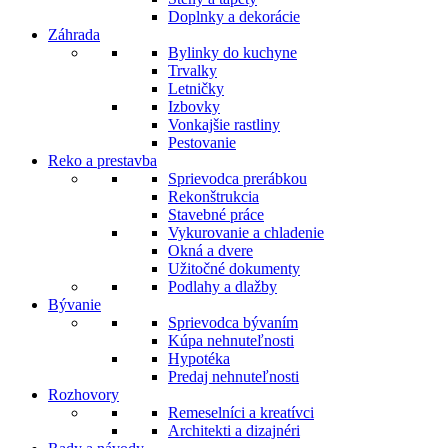
Doplnky a dekorácie
Záhrada
Bylinky do kuchyne
Trvalky
Letničky
Izbovky
Vonkajšie rastliny
Pestovanie
Reko a prestavba
Sprievodca prerábkou
Rekonštrukcia
Stavebné práce
Vykurovanie a chladenie
Okná a dvere
Užitočné dokumenty
Podlahy a dlažby
Bývanie
Sprievodca bývaním
Kúpa nehnuteľnosti
Hypotéka
Predaj nehnuteľnosti
Rozhovory
Remeselníci a kreatívci
Architekti a dizajnéri