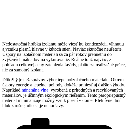
Nedostatočná hrúbka izolantu môže viesť ku kondenzácii, vlhnutiu
a vzniku plesní, hlavne v kútoch stien. Naviac skutočne neušetríte.
Úspory na izolačnom materiáli sa za pár rokov premietnu do
zvýšených nákladov na vykurovanie. Reálne totiž najviac, z
pohľadu celkovej ceny zateplenia fasády, platíte za realizačné práce,
nie za samotný izolant.
Dôležitý je tiež správny výber tepelnoizolačného materiálu. Okrem
úspory energie a tepelnej pohody, dokáže priniesť aj ďalšie výhody.
Napríklad
minerálna vlna
, vyrobená z prírodných a recyklovaných
materiálov, je účinným ekologickým riešením. Tento paropriepustný
materiál minimalizuje možný vznik plesní v dome. Efektívne tlmí
hluk z rušnej ulice a je nehorľavý.