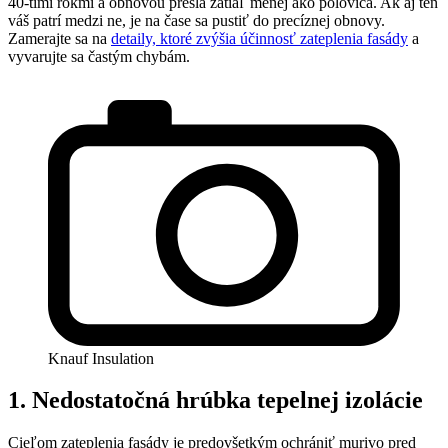
40-timi rokmi a obnovou prešla zatiaľ menej ako polovica. Ak aj ten
váš patrí medzi ne, je na čase sa pustiť do precíznej obnovy.
Zamerajte sa na
detaily, ktoré zvýšia účinnosť zateplenia fasády
a
vyvarujte sa častým chybám.
Knauf Insulation
1. Nedostatočná
hrúbka tepelnej izolácie
Cieľom zateplenia fasády je predovšetkým ochrániť murivo pred