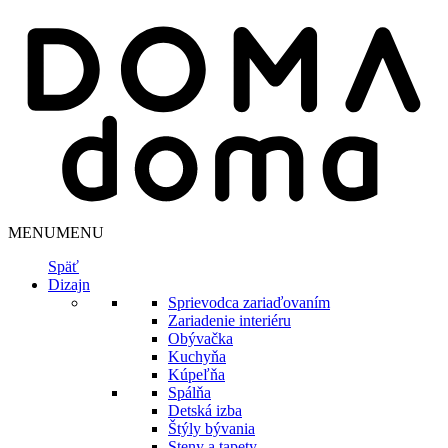
MENU
MENU
Späť
Dizajn
Sprievodca zariaďovaním
Zariadenie interiéru
Obývačka
Kuchyňa
Kúpeľňa
Spálňa
Detská izba
Štýly bývania
Steny a tapety