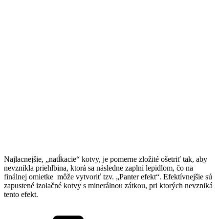
Najlacnejšie, „natĺkacie“ kotvy, je pomerne zložité ošetriť tak, aby
nevznikla priehlbina, ktorá sa následne zaplní lepidlom, čo na
finálnej omietke môže vytvoriť tzv. „Panter efekt“. Efektívnejšie sú
zapustené izolačné kotvy s minerálnou zátkou, pri ktorých nevzniká
tento efekt.