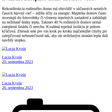
Rekonštrukcia rodinného domu má obzvlášť v súčasných neistých
časoch hlavný cieľ – nižšie účty za energie. Majitelia domov často
investujú do fotovoltiky či výmeny tepelných zariadení a zabúdajú
na neželané úniky tepla. Takmer 40 % rodinných domov nemá
zateplenú fasádu či strechu. Kvalitná tepelná izolácia je pritom
kľúčová. Zhrnuli sme pre vás krok po kroku najčastejšie chyby pri
zatepľovaní nehnuteľností tak, aby ste neželaným stratám tepla dali
navždy stopku.
Lucia Kyzúr
20. septembra 2023
Lucia Kyzúr
20. septembra 2023