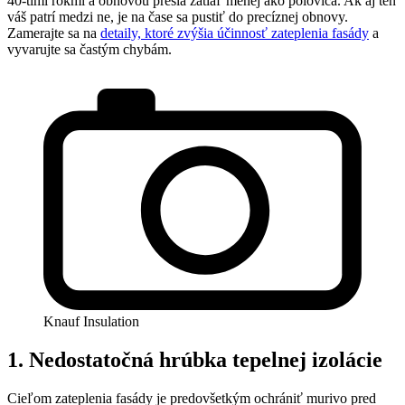
40-timi rokmi a obnovou prešla zatiaľ menej ako polovica. Ak aj ten
váš patrí medzi ne, je na čase sa pustiť do precíznej obnovy.
Zamerajte sa na
detaily, ktoré zvýšia účinnosť zateplenia fasády
a
vyvarujte sa častým chybám.
Knauf Insulation
1. Nedostatočná
hrúbka tepelnej izolácie
Cieľom zateplenia fasády je predovšetkým ochrániť murivo pred