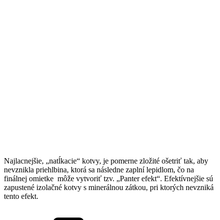
Najlacnejšie, „natĺkacie“ kotvy, je pomerne zložité ošetriť tak, aby
nevznikla priehlbina, ktorá sa následne zaplní lepidlom, čo na
finálnej omietke môže vytvoriť tzv. „Panter efekt“. Efektívnejšie sú
zapustené izolačné kotvy s minerálnou zátkou, pri ktorých nevzniká
tento efekt.