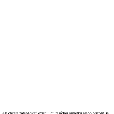
Ak chcete zatepľovať existujúcu fasádnu omietku alebo brizolit, je