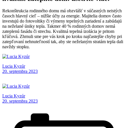
Rekonštrukcia rodinného domu má obzvlášť v súčasných neistých
časoch hlavný cieľ – nižšie účty za energie. Majitelia domov často
investujú do fotovoltiky či výmeny tepelných zariadení a zabúdajú
na neželané úniky tepla. Takmer 40 % rodinných domov nemá
zateplenú fasádu či strechu. Kvalitná tepelná izolácia je pritom
kľúčová. Zhrnuli sme pre vás krok po kroku najčastejšie chyby pri
zatepľovaní nehnuteľností tak, aby ste neželaným stratám tepla dali
navždy stopku.
Lucia Kyzúr
20. septembra 2023
Lucia Kyzúr
20. septembra 2023