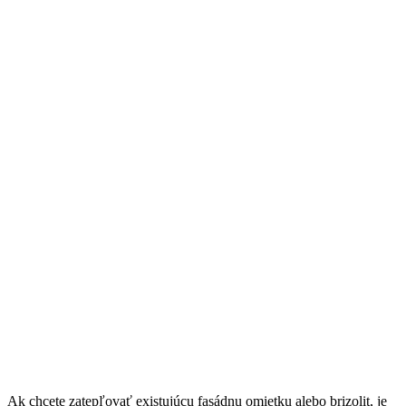
Ak chcete zatepľovať existujúcu fasádnu omietku alebo brizolit, je