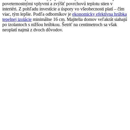
poveternostnými vplyvmi a zvýšiť povrchovú teplotu stien v
interiéri. Z pohľadu investície a úspory vo všeobecnosti platí – čím
viac, tým lepšie. Podľa odborníkov je
ekonomicky efektívna hrúbka
tepelnej izolácie
minimálne 16 cm. Majitelia domov veľakrát siahajú
po izolantoch s nižšou hrúbkou. Šetriť na centimetroch sa však
neoplatí najmä z dvoch dôvodov.