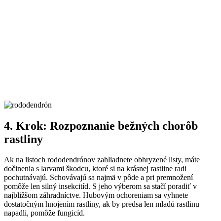
4. Krok: Rozpoznanie bežných chorôb
rastliny
Ak na listoch rododendrónov zahliadnete obhryzené listy, máte
dočinenia s larvami škodcu, ktoré si na krásnej rastline radi
pochutnávajú. Schovávajú sa najmä v pôde a pri premnožení
pomôže len silný insekcitíd. S jeho výberom sa stačí poradiť v
najbližšom záhradníctve. Hubovým ochoreniam sa vyhnete
dostatočným hnojením rastliny, ak by predsa len mladú rastlinu
napadli, pomôže fungicíd.