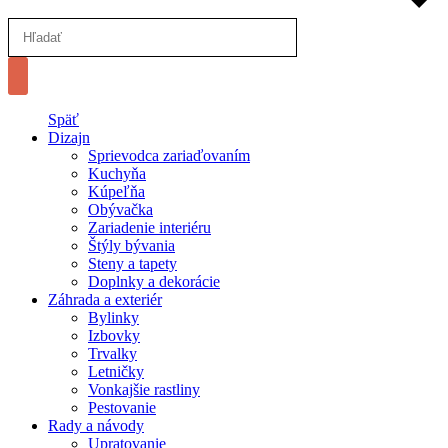
Späť
Dizajn
Sprievodca zariaďovaním
Kuchyňa
Kúpeľňa
Obývačka
Zariadenie interiéru
Štýly bývania
Steny a tapety
Doplnky a dekorácie
Záhrada a exteriér
Bylinky
Izbovky
Trvalky
Letničky
Vonkajšie rastliny
Pestovanie
Rady a návody
Upratovanie