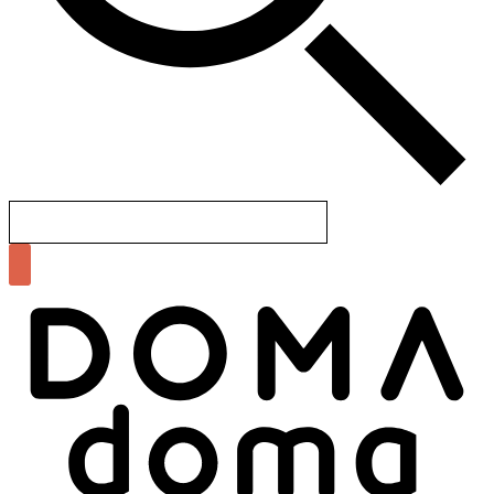
Search
for: