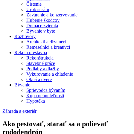
Čistenie
Urob si sám
Zaváranie a konzervovanie
Hubenie škodcov
Domáce zvieratá
Bývanie v byte
Rozhovory
Architekti a dizajnéri
Remeselníci a kreatívci
Reko a prestavba
Rekonštrukcia
Stavebné práce
Podlahy a dlažby
Vykurovanie a chladenie
Okná a dvere
Bývanie
Sprievodca bývaním
Kúpa nehnuteľnosti
Hypotéka
Záhrada a exteriér
Ako pestovať, starať sa a polievať
rododendrón