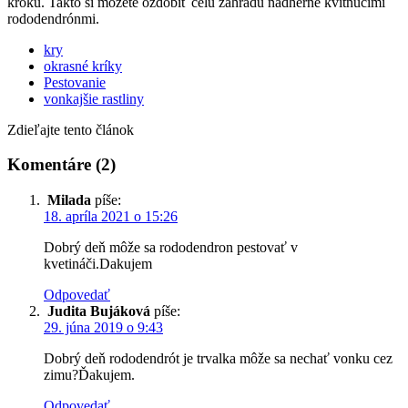
kroku. Takto si môžete ozdobiť celú záhradu nádherne kvitnúcimi
rododendrónmi.
kry
okrasné kríky
Pestovanie
vonkajšie rastliny
Zdieľajte tento článok
Komentáre (2)
Milada
píše:
18. apríla 2021 o 15:26
Dobrý deň môže sa rododendron pestovať v
kvetináči.Dakujem
Odpovedať
Judita Bujáková
píše:
29. júna 2019 o 9:43
Dobrý deň rododendrót je trvalka môže sa nechať vonku cez
zimu?Ďakujem.
Odpovedať