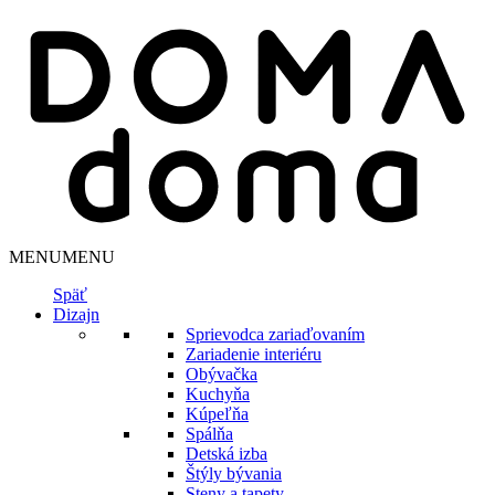
MENU
MENU
Späť
Dizajn
Sprievodca zariaďovaním
Zariadenie interiéru
Obývačka
Kuchyňa
Kúpeľňa
Spálňa
Detská izba
Štýly bývania
Steny a tapety