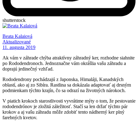
shutterstock
Beata Kalaiová
Aktualizované
11. augusta 2019
Ak vám v záhrade chýba atraktívny záhradný ker, rozhodne siahnite
po Rododendronoch. Jednoznačne vám okrášlia vašu záhradu a
doprajú jedinečný vzhľad.
Rododendrony pochádzajú z Japonska, Himaláji, Kanadských
oblastí, ako aj zo Sibíra. Rastlina sa dokázala adaptovať aj drsným
podmienkam týchto krajín, čo sa odrazí na životných nárokoch.
V piatich krokoch starostlivosti vyvrátime mýty o tom, že pestovanie
rododendrónov je zložitá záležitosť. Stačí sa len držať týchto pár
krokov a aj vašu záhradu môže zdobiť tento nádherný ker plný
farebných kvetov.