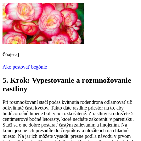
Čítajte aj
Ako pestovať begónie
5. Krok: Vypestovanie a rozmnožovanie
rastliny
Pri rozmnožovaní stačí počas kvitnutia rodendrona odlamovať už
odkvitnuté časti kvetov. Takto dáte rastline priestor na to, aby
budúcoročné lupene boli viac rozkošatené. Z rastliny si odrežete 5
centimetrové bočné letorasty, ktoré necháte zakoreniť v parenisku.
Stačí sa o ne dobre postarať častým zalievaním a hnojením. Na
konci jesene ich presadíte do črepníkov a uložíte ich na chladné
miesto. Na jar ich môžete vysadiť presne podľa návodu v prvom