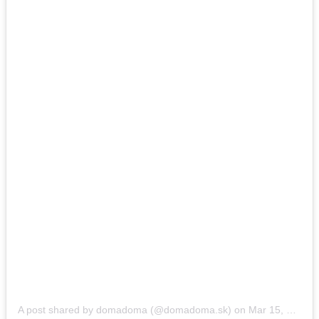
A post shared by domadoma (@domadoma.sk)
on
Mar 15, 2019 at 4:38am PDT