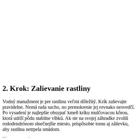
2. Krok: Zalievanie rastliny
Vodný manažment je pre rastlinu veľmi dôležitý. Krík zalievajte
pravidelne. Nemá rada sucho, no premokrenie jej rovnako nesvedčí.
Po vysadení je najlepšie obsypať kmeň kríku mulčovacou kôrou,
ktorá udrží pôdu stabilne vlhkú. Ak ste na svojej záhradke zvolili
rododendrónom slnečnejšie miesto, prispôsobte tomu aj zálievku,
aby rastlina netrpela smädom.