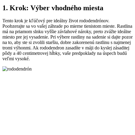
1. Krok: Výber vhodného miesta
Tento krok je kľúčový pre ideálny život rododendrónov.
Poobzerajte sa vo vašej záhrade po mierne tienistom mieste. Rastlina
má na priamom slnku vyššie závlahové nároky, preto zvážte ideálne
miesto pre jej vysadenie. Pri výbere rastliny na sadenie si dajte pozor
na to, aby ste si zvolili staršiu, dobre zakorenenú rastlinu s najmenej
tromi výhonmi. Ak rododendron zasadíte v máji do kyslej zásaditej
pôdy a 40 centimetrovej hĺbky, vaše predpoklady na úspech budú
veľmi vysoké.