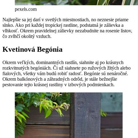
pexels.com
Najlepšie sa jej darí v svetlých miestnostiach, no neznesie priame
slnko. Ako pri každej tropickej rastline, podstatná je zálievka a
vlhkosť. Okrem pravidelnej zálievky nezabudnite na rosenie listov,
čo zvlhčí okolitý vzduch.
Kvetinová Begónia
Okrem veľkých, dominantných rastlín, siahnite aj po krásnych
rozkvitnutých begóniách. Či už siahnete po ružových žltých alebo
fialových, všetky vám budú robiť radosť. Begónie sú nenáročné.
Okrem balkónových a záhradných odrôd, je stále bežnejšie
pestovanie tejto krásnej rastliny v izbových podmienkach.