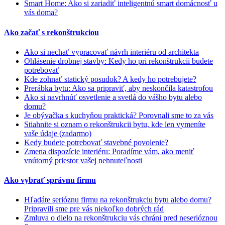
Smart Home: Ako si zariadiť inteligentnú smart domácnosť u
vás doma?
Ako začať s rekonštrukciou
Ako si nechať vypracovať návrh interiéru od architekta
Ohlásenie drobnej stavby: Kedy ho pri rekonštrukcii budete
potrebovať
Kde zohnať statický posudok? A kedy ho potrebujete?
Prerábka bytu: Ako sa pripraviť, aby neskončila katastrofou
Ako si navrhnúť osvetlenie a svetlá do vášho bytu alebo
domu?
Je obývačka s kuchyňou praktická? Porovnali sme to za vás
Stiahnite si oznam o rekonštrukcii bytu, kde len vymeníte
vaše údaje (zadarmo)
Kedy budete potrebovať stavebné povolenie?
Zmena dispozície interiéru: Poradíme vám, ako meniť
vnútorný priestor vašej nehnuteľnosti
Ako vybrať správnu firmu
Hľadáte serióznu firmu na rekonštrukciu bytu alebo domu?
Pripravili sme pre vás niekoľko dobrých rád
Zmluva o dielo na rekonštrukciu vás chráni pred neserióznou