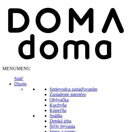
MENU
MENU
Späť
Dizajn
Sprievodca zariaďovaním
Zariadenie interiéru
Obývačka
Kuchyňa
Kúpeľňa
Spálňa
Detská izba
Štýly bývania
Steny a tapety