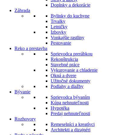
Doplnky a dekorácie
Záhrada
Bylinky do kuchyne
Trvalky
Letničky
Izbovky
Vonkajšie rastliny
Pestovanie
Reko a prestavba
Sprievodca prerábkou
Rekonštrukcia
Stavebné práce
Vykurovanie a chladenie
Okná a dvere
Užitočné dokumenty
Podlahy a dlažby
Bývanie
Sprievodca bývaním
Kúpa nehnuteľnosti
Hypotéka
Predaj nehnuteľnosti
Rozhovory
Remeselníci a kreatívci
Architekti a dizajnéri