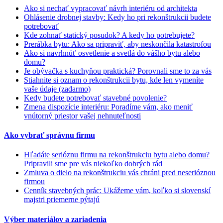
Ako si nechať vypracovať návrh interiéru od architekta
Ohlásenie drobnej stavby: Kedy ho pri rekonštrukcii budete
potrebovať
Kde zohnať statický posudok? A kedy ho potrebujete?
Prerábka bytu: Ako sa pripraviť, aby neskončila katastrofou
Ako si navrhnúť osvetlenie a svetlá do vášho bytu alebo
domu?
Je obývačka s kuchyňou praktická? Porovnali sme to za vás
Stiahnite si oznam o rekonštrukcii bytu, kde len vymeníte
vaše údaje (zadarmo)
Kedy budete potrebovať stavebné povolenie?
Zmena dispozície interiéru: Poradíme vám, ako meniť
vnútorný priestor vašej nehnuteľnosti
Ako vybrať správnu firmu
Hľadáte serióznu firmu na rekonštrukciu bytu alebo domu?
Pripravili sme pre vás niekoľko dobrých rád
Zmluva o dielo na rekonštrukciu vás chráni pred neserióznou
firmou
Cenník stavebných prác: Ukážeme vám, koľko si slovenskí
majstri priemerne pýtajú
Výber materiálov a zariadenia