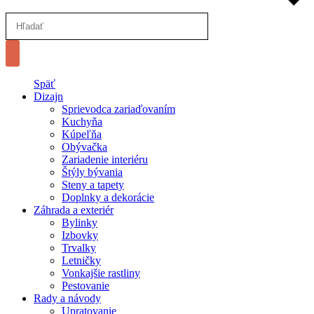
Späť
Dizajn
Sprievodca zariaďovaním
Kuchyňa
Kúpeľňa
Obývačka
Zariadenie interiéru
Štýly bývania
Steny a tapety
Doplnky a dekorácie
Záhrada a exteriér
Bylinky
Izbovky
Trvalky
Letničky
Vonkajšie rastliny
Pestovanie
Rady a návody
Upratovanie