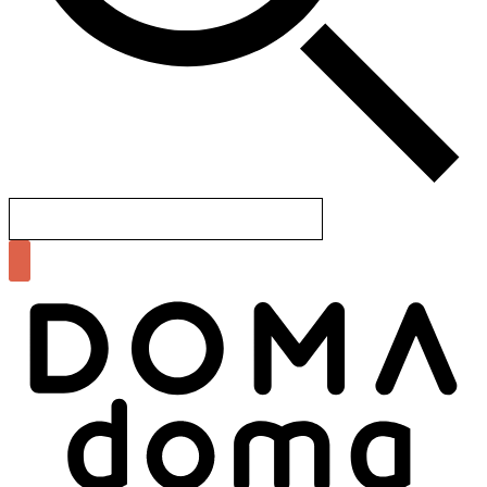
Search
for: