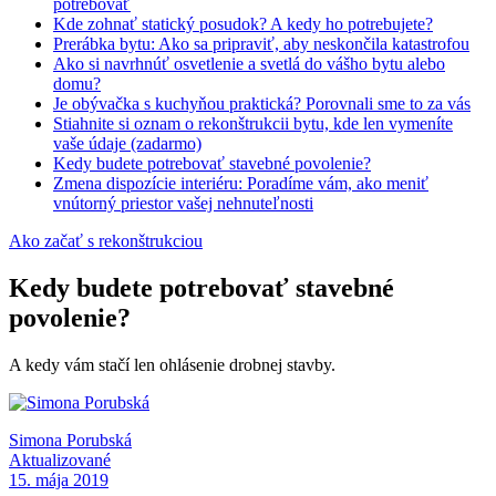
potrebovať
Kde zohnať statický posudok? A kedy ho potrebujete?
Prerábka bytu: Ako sa pripraviť, aby neskončila katastrofou
Ako si navrhnúť osvetlenie a svetlá do vášho bytu alebo
domu?
Je obývačka s kuchyňou praktická? Porovnali sme to za vás
Stiahnite si oznam o rekonštrukcii bytu, kde len vymeníte
vaše údaje (zadarmo)
Kedy budete potrebovať stavebné povolenie?
Zmena dispozície interiéru: Poradíme vám, ako meniť
vnútorný priestor vašej nehnuteľnosti
Ako začať s rekonštrukciou
Kedy budete potrebovať stavebné
povolenie?
A kedy vám stačí len ohlásenie drobnej stavby.
Simona Porubská
Aktualizované
15. mája 2019