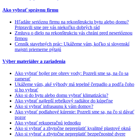
Ako vybrať správnu firmu
Hľadáte serióznu firmu na rekonštrukciu bytu alebo domu?
Pripravili sme pre vás niekoľko dobrých rád
Zmluva o dielo na rekonštrukciu vás chráni pred neserióznou
firmou
Cenník stavebných prác: Ukážeme vám, koľko si slovenskí
majstri priemerne pýtajú
Výber materiálov a zariadenia
Ako vybrať bojler pre ohrev vody: Pozreli sme sa, na čo sa
zamerať
Ukážeme vám, aké výhody má tepelné čerpadlo a podľa čoho
si ho vybrať
Ako si do bytu alebo domu vybrať klimatizáciu?
Ako vybrať najlepší rebríkový radiátor do kúpeľne
Ako si vybrať infrasaunu k vám domov?
Ako vybrať podlahové kúrenie: Pozreli sme sa, na čo si dávať
pozor
Ako vybrať rekuperačnú jednotku
Ako si vybrať a zbytočne nepreplatiť kvalitné plastové okná
Ako si vybrať a zbytočne nepreplatiť bezpečnostné dvere