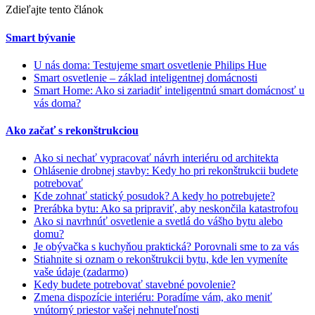
Zdieľajte tento článok
Smart bývanie
U nás doma: Testujeme smart osvetlenie Philips Hue
Smart osvetlenie – základ inteligentnej domácnosti
Smart Home: Ako si zariadiť inteligentnú smart domácnosť u
vás doma?
Ako začať s rekonštrukciou
Ako si nechať vypracovať návrh interiéru od architekta
Ohlásenie drobnej stavby: Kedy ho pri rekonštrukcii budete
potrebovať
Kde zohnať statický posudok? A kedy ho potrebujete?
Prerábka bytu: Ako sa pripraviť, aby neskončila katastrofou
Ako si navrhnúť osvetlenie a svetlá do vášho bytu alebo
domu?
Je obývačka s kuchyňou praktická? Porovnali sme to za vás
Stiahnite si oznam o rekonštrukcii bytu, kde len vymeníte
vaše údaje (zadarmo)
Kedy budete potrebovať stavebné povolenie?
Zmena dispozície interiéru: Poradíme vám, ako meniť
vnútorný priestor vašej nehnuteľnosti