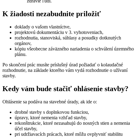
zdravie ľudí.
K žiadosti nezabudnite priložiť
doklady o vašom vlastníctve,
projektovú dokumentáciu v 3. vyhotoveniach,
rozhodnutia, stanoviská, súhlasy a posudky dotknutých
orgánov,
kópiu všeobecne záväzného nariadenia o schválení územného
plánu.
Po skončení prác musíte príslušný úrad požiadať o kolaudačné
rozhodnutie, na základe ktorého vám vydá rozhodnutie o užívaní
stavby.
Kedy vám bude stačiť ohlásenie stavby?
Ohlásenie sa podáva na stavebné úrady, ak ide o:
drobné stavby s doplnkovou funkciou,
úpravy, ktoré nemenia vzhľad stavby,
rekonštrukcie, ktoré nezasahujú do nosných stien a nemenia
účel stavby,
pri udržiavacích prácach, ktoré môžu ovplyvniť stabilitu