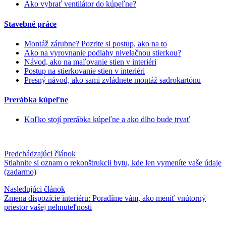
Ako vybrať ventilátor do kúpeľne?
Stavebné práce
Montáž zárubne? Pozrite si postup, ako na to
Ako na vyrovnanie podlahy nivelačnou stierkou?
Návod, ako na maľovanie stien v interiéri
Postup na stierkovanie stien v interiéri
Presný návod, ako sami zvládnete montáž sadrokartónu
Prerábka kúpeľne
Koľko stojí prerábka kúpeľne a ako dlho bude trvať
Predchádzajúci článok
Stiahnite si oznam o rekonštrukcii bytu, kde len vymeníte vaše údaje
(zadarmo)
Nasledujúci článok
Zmena dispozície interiéru: Poradíme vám, ako meniť vnútorný
priestor vašej nehnuteľnosti