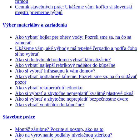
firmou
Cenník stavebných prác: Ukážeme vám, koľko si slovenskí
majstri priemerne pýtajú
Výber materiálov a zariadenia
Ako vybrať bojler pre ohrev vody: Pozreli sme sa, na čo sa
zamerať
Ukážeme vám, aké výhody má tepelné čerpadlo a podľa čoho
si ho vybrať
Ako si do bytu alebo domu vybrať klimatizáciu?
Ako vybrať najlepší rebríkový radiátor do kúpeľne
Ako si vybrať infrasaunu k vám domov?
Ako vybrať podlahové kúrenie: Pozreli sme sa, na čo si dávať
pozor
Ako vybrať rekuperačnú jednotku
Ako si vybrať a zbytočne nepreplatiť kvalitné plastové okná
Ako si vybrať a zbytočne nepreplatiť bezpečnostné dvere
Ako vybrať ventilátor do kúpeľne?
Stavebné práce
Montáž zárubne? Pozrite si postup, ako na to
Ako na vyrovnanie podlahy nivelačnou stierkou?