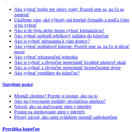
Ako vybrať bojler pre ohrev vody: Pozreli sme sa, na čo sa
zamerať
Ukážeme vám, aké výhody má tepelné čerpadlo a podľa čoho
si ho vybrať
Ako si do bytu alebo domu vybrať klimatizáciu?
Ako vybrať najlepší rebríkový radiátor do kúpeľne
Ako si vybrať infrasaunu k vám domov?
Ako vybrať podlahové kúrenie: Pozreli sme sa, na čo si dávať
pozor
Ako vybrať rekuperačnú jednotku
Ako si vybrať a zbytočne nepreplatiť kvalitné plastové okná
Ako si vybrať a zbytočne nepreplatiť bezpečnostné dvere
Ako vybrať ventilátor do kúpeľne?
Stavebné práce
Montáž zárubne? Pozrite si postup, ako na to
Ako na vyrovnanie podlahy nivelačnou stierkou?
Návod, ako na maľovanie stien v interiéri
Postup na stierkovanie stien v interiéri
Presný návod, ako sami zvládnete montáž sadrokartónu
Prerábka kúpeľne