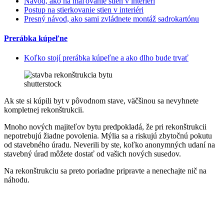
Návod, ako na maľovanie stien v interiéri
Postup na stierkovanie stien v interiéri
Presný návod, ako sami zvládnete montáž sadrokartónu
Prerábka kúpeľne
Koľko stojí prerábka kúpeľne a ako dlho bude trvať
shutterstock
Ak ste si kúpili byt v pôvodnom stave, väčšinou sa nevyhnete
kompletnej rekonštrukcii.
Mnoho nových majiteľov bytu predpokladá, že pri rekonštrukcii
nepotrebujú žiadne povolenia. Mýlia sa a riskujú zbytočnú pokutu
od stavebného úradu. Neverili by ste, koľko anonymných udaní na
stavebný úrad môžete dostať od vašich nových susedov.
Na rekonštrukciu sa preto poriadne pripravte a nenechajte nič na
náhodu.