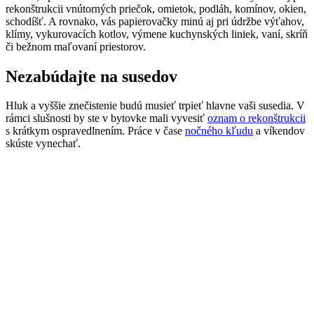
rekonštrukcii vnútorných priečok, omietok, podláh, komínov, okien,
schodíšť. A rovnako, vás papierovačky minú aj pri údržbe výťahov,
klímy, vykurovacích kotlov, výmene kuchynských liniek, vaní, skríň
či bežnom maľovaní priestorov.
Nezabúdajte na susedov
Hluk a vyššie znečistenie budú musieť trpieť hlavne vaši susedia. V
rámci slušnosti by ste v bytovke mali vyvesiť
oznam o rekonštrukcii
s krátkym ospravedlnením. Práce v čase
nočného kľudu
a víkendov
skúste vynechať.