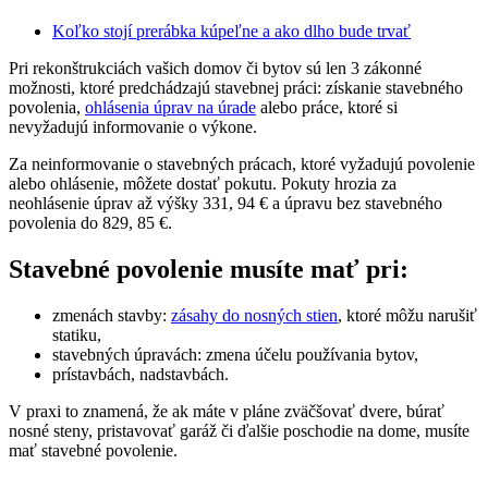
Koľko stojí prerábka kúpeľne a ako dlho bude trvať
Pri rekonštrukciách vašich domov či bytov sú len 3 zákonné
možnosti, ktoré predchádzajú stavebnej práci: získanie stavebného
povolenia,
ohlásenia úprav na úrade
alebo práce, ktoré si
nevyžadujú informovanie o výkone.
Za neinformovanie o stavebných prácach, ktoré vyžadujú povolenie
alebo ohlásenie, môžete dostať pokutu. Pokuty hrozia za
neohlásenie úprav až výšky 331, 94 € a úpravu bez stavebného
povolenia do 829, 85 €.
Stavebné povolenie musíte mať pri:
zmenách stavby:
zásahy do nosných stien
, ktoré môžu narušiť
statiku,
stavebných úpravách: zmena účelu používania bytov,
prístavbách, nadstavbách.
V praxi to znamená, že ak máte v pláne zväčšovať dvere, búrať
nosné steny, pristavovať garáž či ďalšie poschodie na dome, musíte
mať stavebné povolenie.