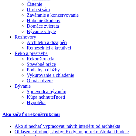
Čistenie
Urob si sám
Zaváranie a konzervovanie
Hubenie škodcov
Domáce zvieratá
Bývanie v byte
Rozhovory
Architekti a dizajnéri
Remeselníci a kreatívci
Reko a prestavba
Rekonštrukcia
Stavebné práce
Podlahy a dlažby
Vykurovanie a chladenie
Okná a dvere
Bývanie
Sprievodca bývaním
Kúpa nehnuteľnosti
Hypotéka
Ako začať s rekonštrukciou
Ako si nechať vypracovať návrh interiéru od architekta
Ohlásenie drobnej stavby: Kedy ho pri rekonštrukcii budete